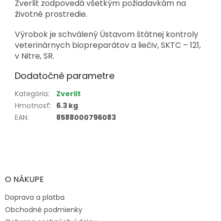
Zverlit zodpovedá všetkým požiadavkám na
životné prostredie.
Výrobok je schválený Ústavom štátnej kontroly
veterinárnych biopreparátov a liečiv, SKTC – 121,
v Nitre, SR.
Dodatočné parametre
Kategória
:
Zverlit
Hmotnosť
:
6.3 kg
EAN
:
8588000796083
Z
á
p
ä
O NÁKUPE
t
Doprava a platba
i
e
Obchodné podmienky