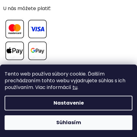
U nás môžete platiť:
Tento web používa súbory cookie. Ďalším
prechádzaním tohto webu vyjadrujete súhlas s ich
používaním. Viac informácií
tu
.
Vytvoril Shoptet
Nastavenie
Copyright 2026
CHOVAME-PAPAGAJE.sk
. Všetky práva
Súhlasím
vyhradené.