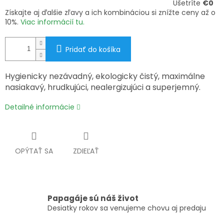
Ušetríte
€0
Získajte aj ďalšie zľavy a ich kombináciou si znížte ceny až o
10%.
Viac informácií tu.
Pridať do košíka
Hygienicky nezávadný, ekologicky čistý, maximálne
nasiakavý, hrudkujúci, nealergizujúci a superjemný.
Detailné informácie
OPÝTAŤ SA
ZDIEĽAŤ
Papagáje sú náš život
Desiatky rokov sa venujeme chovu aj predaju