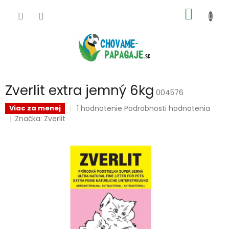
Prejsť
NÁKU
na
obsah
KOŠÍK
Zverlit extra jemný 6kg
004576
Priemerné
1 hodnotenie
Podrobnosti hodnotenia
Viac za menej
hodnotenie
Značka:
Zverlit
produktu
je
5,0
z
5
hviezdičiek.