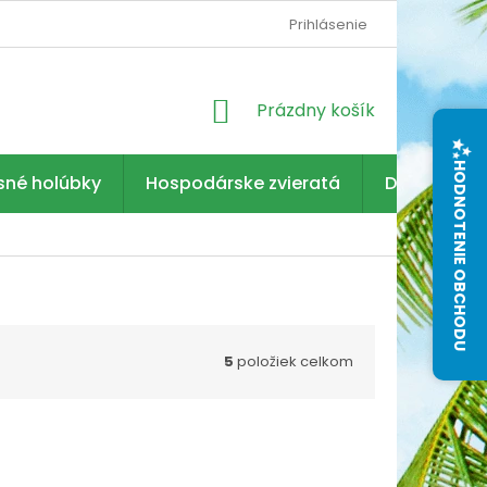
Prihlásenie
NÁKUPNÝ
Prázdny košík
KOŠÍK
HODNOTENIE OBCHODU
sné holúbky
Hospodárske zvieratá
Dezinfekcia
5
položiek celkom