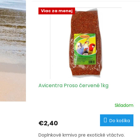
Viac za menej
Avicentra Proso červené 1kg
Skladom
Do košíka
€2,40
Doplnkové krmivo pre exotické vtáctvo.