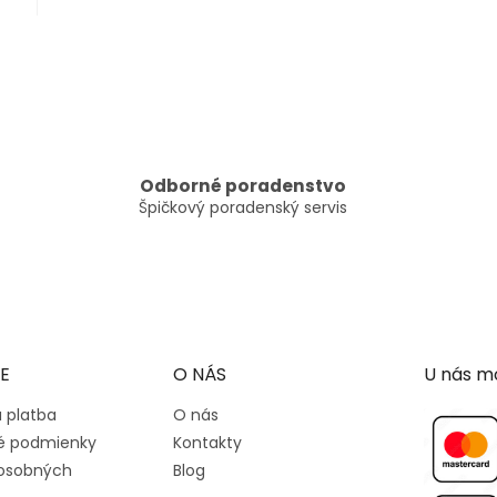
O
v
l
á
d
a
c
Odborné poradenstvo
i
Špičkový poradenský servis
e
p
r
v
k
y
v
ý
E
O NÁS
U nás mô
p
i
 platba
O nás
s
 podmienky
Kontakty
u
osobných
Blog