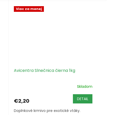
Viac za menej
Avicentra Slnečnica čierna 1kg
Skladom
DETAIL
€2,20
Doplnkové krmivo pre exotické vtáky.