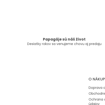
Papagáje sú náš život
Desiatky rokov sa venujeme chovu aj predaju
Z
á
p
ä
t
O NÁKUP
i
e
Doprava a
Obchodné
Ochrana 
údajov