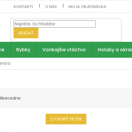
KONTAKTY
O NÁS
MOJA OBJEDNÁVKA
HĽADAŤ
ce
Rybky
Vonkajšie vtáctvo
Holuby a okra
entra
Abecedne
OTVORIŤ FILTER