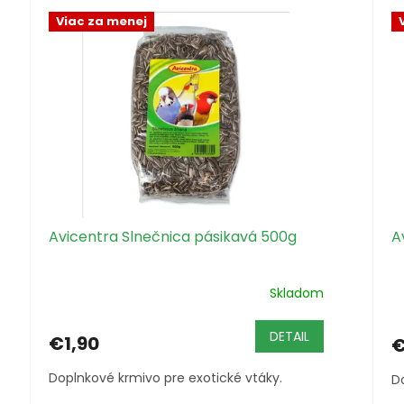
Viac za menej
Avicentra Slnečnica pásikavá 500g
A
Skladom
DETAIL
€1,90
€
Doplnkové krmivo pre exotické vtáky.
D