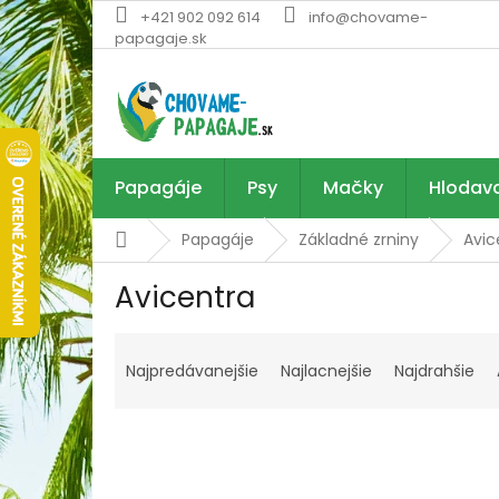
Prejsť
+421 902 092 614
info@chovame-
na
papagaje.sk
obsah
Papagáje
Psy
Mačky
Hlodav
Domov
Papagáje
Základné zrniny
Avic
Avicentra
R
a
Najpredávanejšie
Najlacnejšie
Najdrahšie
d
e
n
i
e