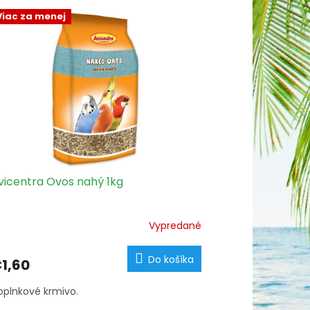
Viac za menej
vicentra Ovos nahý 1kg
Vypredané
Do košíka
1,60
oplnkové krmivo.