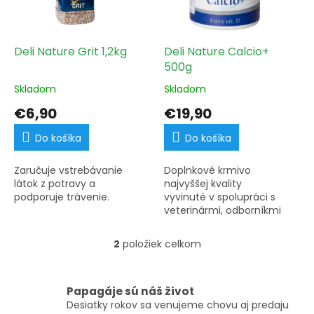
s
u
p
k
r
t
o
Deli Nature Grit 1,2kg
Deli Nature Calcio+
o
d
500g
v
u
Skladom
Skladom
k
t
€6,90
€19,90
o
v
Do košíka
Do košíka
Zaručuje vstrebávanie
Doplnkové krmivo
látok z potravy a
najvyššej kvality
podporuje trávenie.
vyvinuté v spolupráci s
veterinármi, odborníkmi
na výživu, vedcami a
poprednými chovateľmi.
2
položiek celkom
O
v
l
á
Papagáje sú náš život
d
Desiatky rokov sa venujeme chovu aj predaju