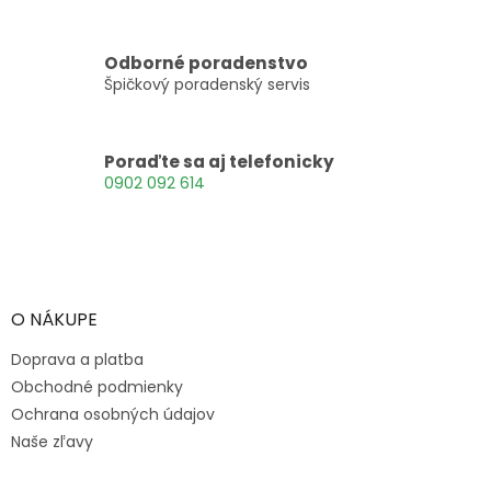
a
c
i
Odborné poradenstvo
e
Špičkový poradenský servis
p
r
v
k
Poraďte sa aj telefonicky
y
0902 092 614
v
ý
p
Z
i
á
s
p
u
ä
O NÁKUPE
t
Doprava a platba
i
e
Obchodné podmienky
Ochrana osobných údajov
Naše zľavy