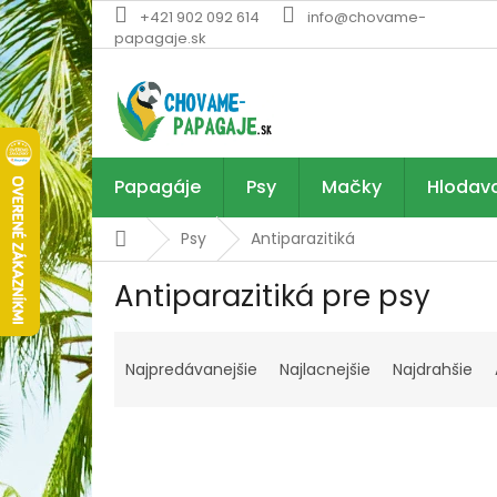
Prejsť
+421 902 092 614
info@chovame-
na
papagaje.sk
obsah
Papagáje
Psy
Mačky
Hlodav
Domov
Psy
Antiparazitiká
Antiparazitiká pre psy
R
a
Najpredávanejšie
Najlacnejšie
Najdrahšie
d
e
n
i
e