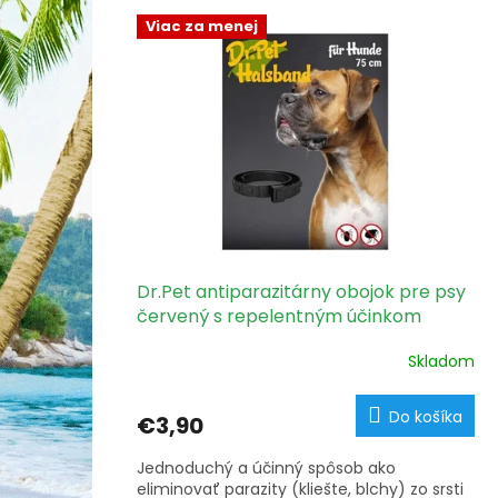
V
p
ý
Viac za menej
r
p
o
i
d
s
u
p
k
r
t
o
o
d
v
u
k
t
Dr.Pet antiparazitárny obojok pre psy
o
červený s repelentným účinkom
v
75cm
Skladom
Do košíka
€3,90
Jednoduchý a účinný spôsob ako
eliminovať parazity (kliešte, blchy) zo srsti