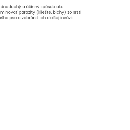
ednoduchý a účinný spôsob ako
iminovať parazity (kliešte, blchy) zo srsti
šho psa a zabrániť ich ďalšej invázii.