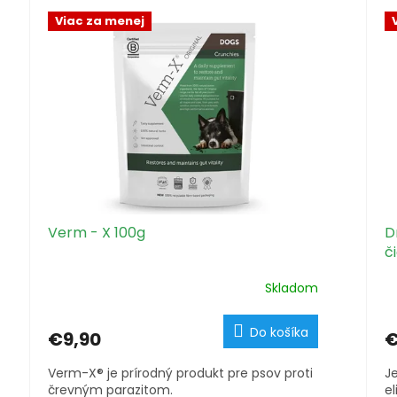
Viac za menej
Verm - X 100g
D
č
Skladom
Do košíka
€9,90
€
Verm-X® je prírodný produkt pre psov proti
J
črevným parazitom.
el