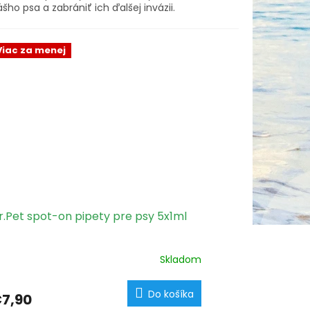
šho psa a zabrániť ich ďalšej invázii.
Viac za menej
r.Pet spot-on pipety pre psy 5x1ml
Skladom
Do košíka
7,90