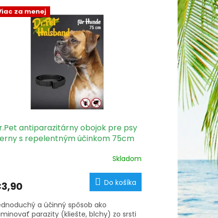
Viac za menej
r.Pet antiparazitárny obojok pre psy
ierny s repelentným účinkom 75cm
Skladom
Do košíka
3,90
ednoduchý a účinný spôsob ako
iminovať parazity (kliešte, blchy) zo srsti