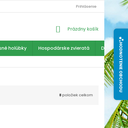
Prihlásenie
NÁKUPNÝ
Prázdny košík
KOŠÍK
HODNOTENIE OBCHODU
sné holúbky
Hospodárske zvieratá
Dezinfekcia
8
položiek celkom