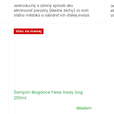
Jednoduchý a účinný spôsob ako
J
eliminovať parazity (kliešte, blchy) zo srsti
el
Vášho miláčika a zabrániť ich ďalšej invázii.
Vá
Viac za menej
Šampón Biogance Fleas Away Dog
250ml
Skladom