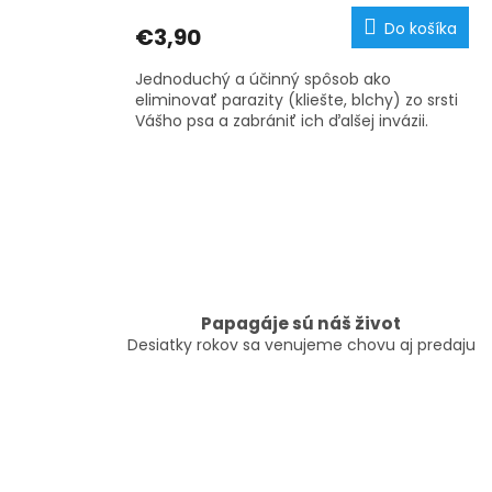
Do košíka
€3,90
Jednoduchý a účinný spôsob ako
eliminovať parazity (kliešte, blchy) zo srsti
Vášho psa a zabrániť ich ďalšej invázii.
Papagáje sú náš život
Desiatky rokov sa venujeme chovu aj predaju
Z
á
p
ä