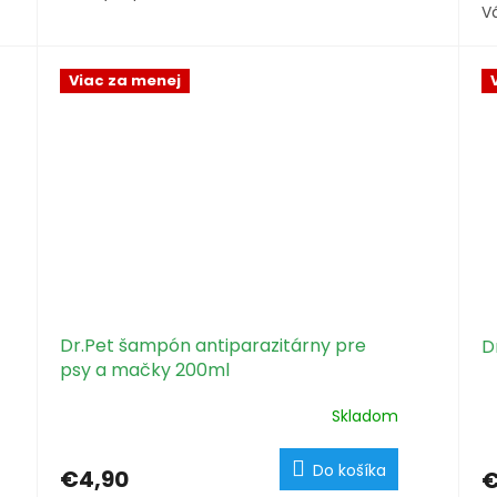
Vá
Viac za menej
Dr.Pet šampón antiparazitárny pre
D
psy a mačky 200ml
Skladom
Do košíka
€4,90
€