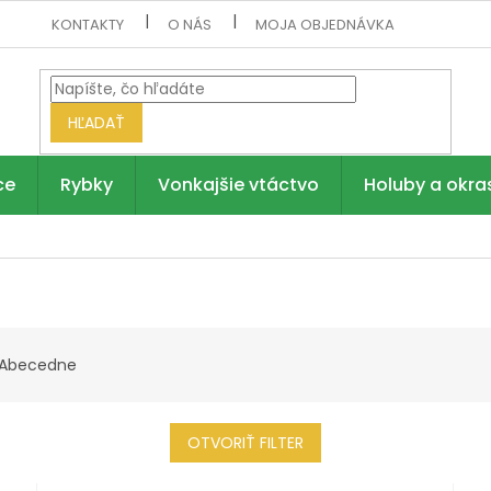
KONTAKTY
O NÁS
MOJA OBJEDNÁVKA
HĽADAŤ
ce
Rybky
Vonkajšie vtáctvo
Holuby a okra
Abecedne
OTVORIŤ FILTER