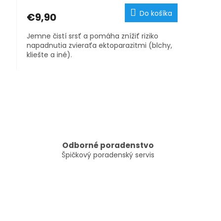
Do košíka
€9,90
Jemne čistí srsť a pomáha znížiť riziko
napadnutia zvieraťa ektoparazitmi (blchy,
kliešte a iné).
O
v
l
á
d
a
c
Odborné poradenstvo
i
Špičkový poradenský servis
e
p
r
v
k
y
v