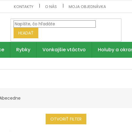
KONTAKTY
O NÁS
MOJA OBJEDNÁVKA
HĽADAŤ
ce
Rybky
Vonkajšie vtáctvo
Holuby a okra
Abecedne
OTVORIŤ FILTER