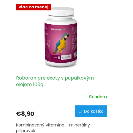
Viac za menej
Roboran pre exoty s pupalkovým
olejom 100g
Skladom
Do košíka
€8,90
Kombinovaný vitamíno - minerálny
prípravok.