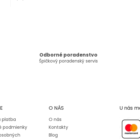
O
v
l
á
d
a
c
Odborné poradenstvo
i
Špičkový poradenský servis
e
p
r
v
k
y
v
ý
E
O NÁS
U nás mô
p
i
 platba
O nás
s
 podmienky
Kontakty
u
osobných
Blog