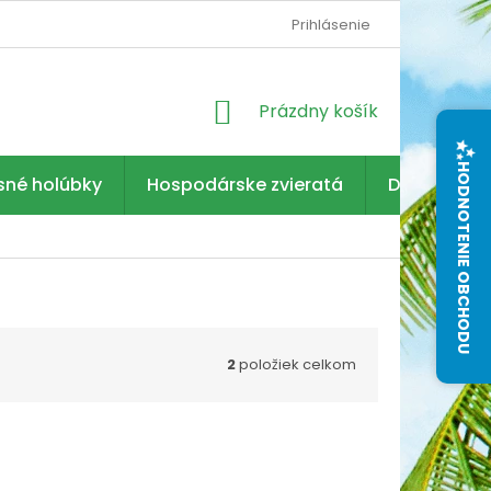
Prihlásenie
NÁKUPNÝ
Prázdny košík
KOŠÍK
HODNOTENIE OBCHODU
sné holúbky
Hospodárske zvieratá
Dezinfekcia
2
položiek celkom