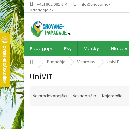
Prejsť
+421 902 092 614
info@chovame-
na
papagaje.sk
obsah
Papagáje
Psy
Mačky
Hlodav
Domov
Papagáje
Vitamíny
UniVIT
UniVIT
R
a
Najpredávanejšie
Najlacnejšie
Najdrahšie
d
e
n
i
e