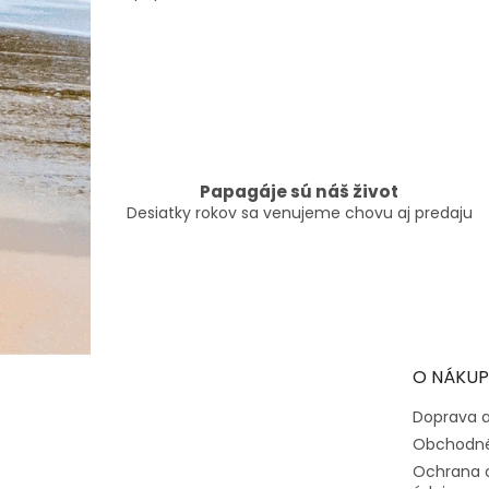
Papagáje sú náš život
Desiatky rokov sa venujeme chovu aj predaju
Z
á
p
ä
t
O NÁKUP
i
e
Doprava a
Obchodné
Ochrana 