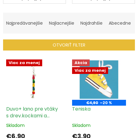
R
a
Najpredávanejšie
Najlacnejšie
Najdrahšie
Abecedne
d
e
n
OTVORIŤ FILTER
i
e
V
p
Viac za menej
Akcia
ý
r
Viac za menej
p
o
i
d
s
u
p
k
r
t
€4,90
–20 %
o
Duvo+ lano pre vtáky
Teniska
o
d
s drev.kockami a
v
u
zvoncom 35cm
Skladom
Skladom
k
t
€6,90
€3,90