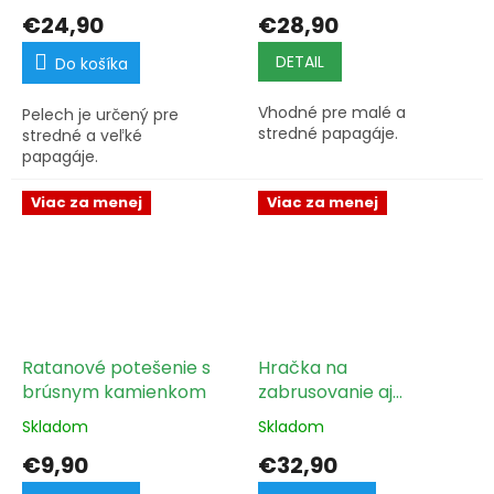
€24,90
€28,90
DETAIL
Do košíka
Vhodné pre malé a
Pelech je určený pre
stredné papagáje.
stredné a veľké
papagáje.
Viac za menej
Viac za menej
Ratanové potešenie s
Hračka na
brúsnym kamienkom
zabrusovanie aj
hranie s kávovníkom
Skladom
Skladom
3 v 1 XL
€9,90
€32,90