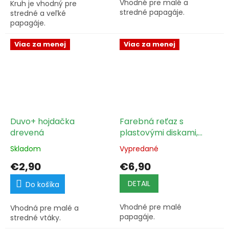
Vhodné pre malé a
Kruh je vhodný pre
stredné papagáje.
stredné a veľké
papagáje.
Viac za menej
Viac za menej
Duvo+ hojdačka
Farebná reťaz s
drevená
plastovými diskami,
guličkami a
Skladom
Vypredané
zvončekom
€2,90
€6,90
DETAIL
Do košíka
Vhodné pre malé
Vhodná pre malé a
papagáje.
stredné vtáky.