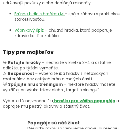
udržiavajú pazúriky alebo dopĺňajú minerály:
Brúsne bidlo s hračkou M
– spája zábavu s praktickou
starostlivosťou.
Vápnikový špíz
– chutná hračka, ktorá podporuje
zdravie kostí a zobáka.
Tipy pre majiteľov
🎯
Rotujte hračky
– nechajte v klietke 3–4 a ostatné
odložte, po týždni vymeňte.
⚠️
Bezpečnosť
– vyberajte iba hračky z netoxických
materiálov, bez ostrých hrán a malých častí.
💡
Spájajte hru s tréningom
– niektoré hračky môžete
využiť aj pri výuke trikov alebo „target trainingu“.
Vyberte tú najvhodnejšiu
hračku pre vášho papagája
a
doprajte mu pestrý, aktívny a šťastný život.
Papagáje sú náš život
Desiatky rokov sa venujeme chovu aj predaju