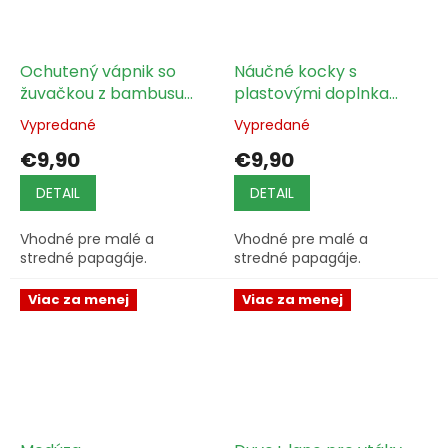
Ochutený vápnik so
Náučné kocky s
žuvačkou z bambusu
plastovými doplnkami
a s kávovníkom na
a zvončekom
Vypredané
Vypredané
koži
€9,90
€9,90
DETAIL
DETAIL
Vhodné pre malé a
Vhodné pre malé a
stredné papagáje.
stredné papagáje.
Viac za menej
Viac za menej