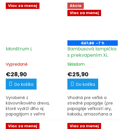
Viac za menej
Akcia
Viac za menej
€27,90
–7 %
Monštrum L
Bambusová lampička
s prekvapením XL
Vypredané
Skladom
€28,90
€25,90
Do košíka
Do košíka
Vyrobené z
Vhodná pre veľké a
kávovníkového dreva,
stredné papagáje (pre
ktoré vydrží dlho aj
papagáje veľkostí ary,
papagájom s veľmi
kakadu, amazoňana a
silnými zobákmi.
žaka...).
Viac za menej
Viac za menej