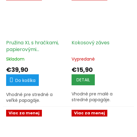
Pružina XL s hračkami,
Kokosový záves
papierovými
povrázkami a kožami
Skladom
Vypredané
€39,90
€15,90
DETAIL
Do košíka
Vhodné pre malé a
Vhodné pre stredné a
stredné papagáje.
veľké papagáje.
Viac za menej
Viac za menej