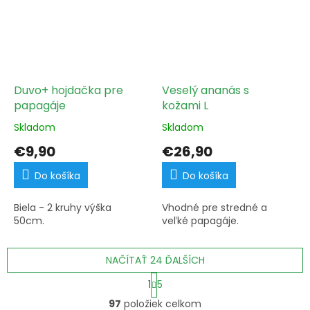
Duvo+ hojdačka pre
Veselý ananás s
papagáje
kožami L
Skladom
Skladom
€9,90
€26,90
Do košíka
Do košíka
Biela - 2 kruhy výška
Vhodné pre stredné a
50cm.
veľké papagáje.
NAČÍTAŤ 24 ĎALŠÍCH
S
1
5
t
O
r
97
položiek celkom