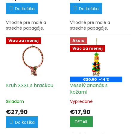
o
v
Do košíka
Do košíka
Vhodné pre malé a
Vhodné pre malé a
stredné papagáje.
stredné papagáje.
Viac za menej
Akcia
Viac za menej
€20,90
–14 %
Kruh XXXL s hračkou
Veselý ananás s
kožami
Skladom
Vypredané
€27,90
€17,90
DETAIL
Do košíka