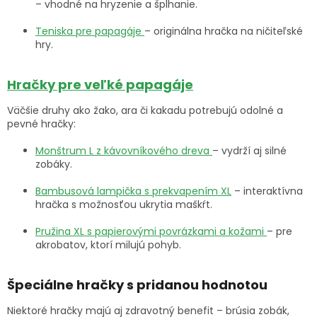
– vhodné na hryzenie a šplhanie.
Teniska pre papagáje
– originálna hračka na ničiteľské
hry.
Hračky pre veľké papagáje
Väčšie druhy ako žako, ara či kakadu potrebujú odolné a
pevné hračky:
Monštrum L z kávovníkového dreva
– vydrží aj silné
zobáky.
Bambusová lampička s prekvapením XL
– interaktívna
hračka s možnosťou ukrytia maškŕt.
Pružina XL s papierovými povrázkami a kožami
– pre
akrobatov, ktorí milujú pohyb.
Špeciálne hračky s pridanou hodnotou
Niektoré hračky majú aj zdravotný benefit – brúsia zobák,