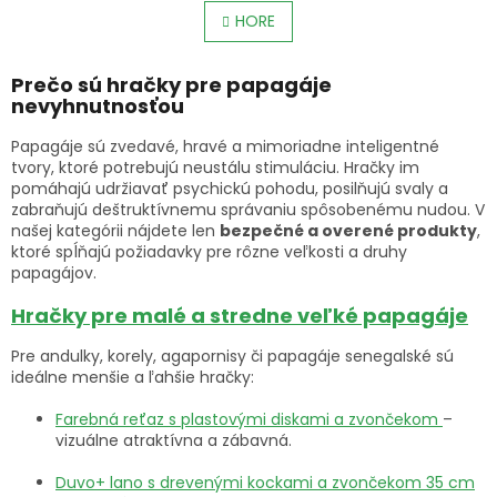
v
á
l
HORE
n
á
k
o
d
v
Prečo sú hračky pre papagáje
a
a
nevyhnutnosťou
c
n
i
i
e
Papagáje sú zvedavé, hravé a mimoriadne inteligentné
e
p
tvory, ktoré potrebujú neustálu stimuláciu. Hračky im
r
pomáhajú udržiavať psychickú pohodu, posilňujú svaly a
v
zabraňujú deštruktívnemu správaniu spôsobenému nudou. V
k
našej kategórii nájdete len
bezpečné a overené produkty
,
y
ktoré spĺňajú požiadavky pre rôzne veľkosti a druhy
v
papagájov.
ý
Hračky pre malé a stredne veľké papagáje
p
i
Pre andulky, korely, agapornisy či papagáje senegalské sú
s
ideálne menšie a ľahšie hračky:
u
Farebná reťaz s plastovými diskami a zvončekom
–
vizuálne atraktívna a zábavná.
Duvo+ lano s drevenými kockami a zvončekom 35 cm