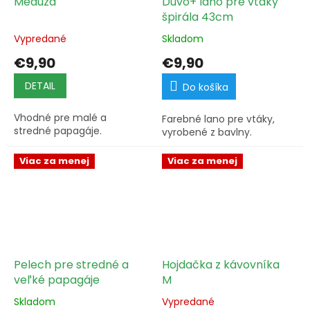
Medúza
Duvo+ lano pre vtáky
špirála 43cm
Vypredané
Skladom
€9,90
€9,90
DETAIL
Do košíka
Vhodné pre malé a
Farebné lano pre vtáky,
stredné papagáje.
vyrobené z bavlny.
Viac za menej
Viac za menej
Pelech pre stredné a
Hojdačka z kávovníka
veľké papagáje
M
Skladom
Vypredané