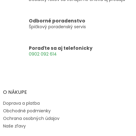
Odborné poradenstvo
Špičkový poradenský servis
Poraďte sa aj telefonicky
0902 092 614
Z
á
p
ä
O NÁKUPE
t
Doprava a platba
i
e
Obchodné podmienky
Ochrana osobných údajov
Naše zľavy