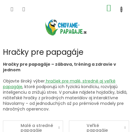
Prejsť
NÁKU
na
obsah
KOŠÍK
Hračky pre papagáje
Hračky pre papagáje – zábava, tréning a zdravie v
jednom
Objavte široký výber
hračiek pre malé, stredné aj veľké
papagáje
, ktoré podporujú ich fyzickú kondíciu, rozvíjajú
inteligenciu a znižujú stres. V ponuke nájdete hojdačky, bidlá,
ničiteľské hračky z prírodných materiálov aj interaktívne
hlavolamy – od jednoduchých až po prémiové modely pre
náročných operencov.
Malé a stredné
Veľké
papagáje
papagáje