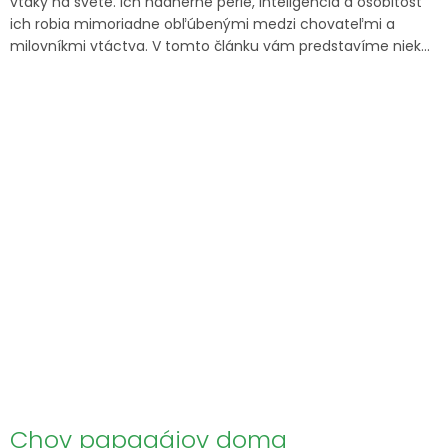
vtáky na svete. Ich nádherné perie, inteligencia a osobitosť
ich robia mimoriadne obľúbenými medzi chovateľmi a
milovníkmi vtáctva. V tomto článku vám predstavíme niek...
Chov papagájov doma