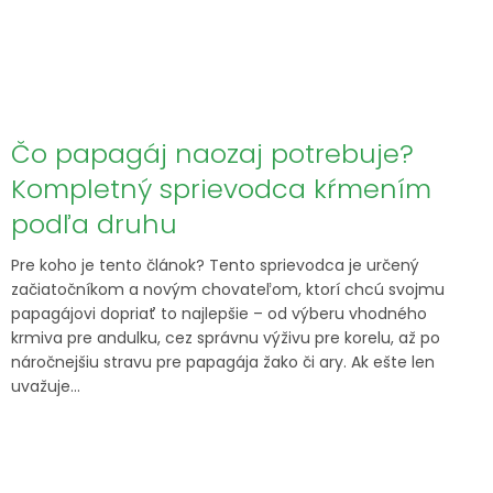
Čo papagáj naozaj potrebuje?
Kompletný sprievodca kŕmením
podľa druhu
Pre koho je tento článok? Tento sprievodca je určený
začiatočníkom a novým chovateľom, ktorí chcú svojmu
papagájovi dopriať to najlepšie – od výberu vhodného
krmiva pre andulku, cez správnu výživu pre korelu, až po
náročnejšiu stravu pre papagája žako či ary. Ak ešte len
uvažuje...