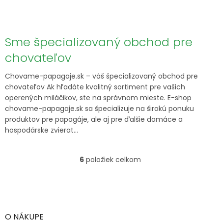
Sme špecializovaný obchod pre
chovateľov
Chovame-papagaje.sk – váš špecializovaný obchod pre
chovateľov Ak hľadáte kvalitný sortiment pre vašich
operených miláčikov, ste na správnom mieste. E-shop
chovame-papagaje.sk sa špecializuje na širokú ponuku
produktov pre papagáje, ale aj pre ďalšie domáce a
hospodárske zvierat...
6
položiek celkom
O
v
l
Z
á
á
d
p
a
ä
O NÁKUPE
c