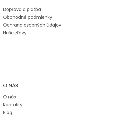
t
i
Doprava a platba
i
e
e
p
Obchodné podmienky
r
Ochrana osobných údajov
v
Naše zľavy
k
y
v
ý
p
i
s
u
O NÁS
O nás
Kontakty
Blog