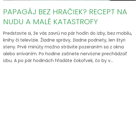
v
PAPAGÁJ BEZ HRAČIEK? RECEPT NA
NUDU A MALÉ KATASTROFY
Predstavte si, že vás zavrú na pár hodín do izby, bez mobilu,
knihy či televízie. Žiadne správy, žiadne podnety, len štyri
steny. Prvé minúty možno strávite pozeraním sa z okna
alebo snívaním. Po hodine začnete nervózne prechádzať
izbu. A po pár hodinách hľadáte čokoľvek, čo by v...