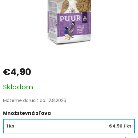
€4,90
Jednotková
Skladom
cena:
Môžeme doručiť do:
12.8.2026
Množstevná zľava
1 ks
€4,90
/ ks