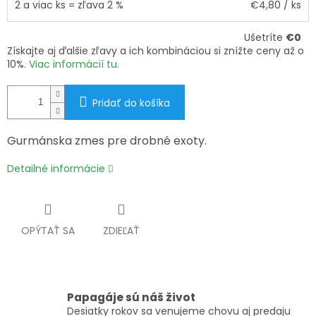
2 a viac ks = zľava 2 %
€4,80
/ ks
Ušetríte
€0
Získajte aj ďalšie zľavy a ich kombináciou si znížte ceny až o
10%.
Viac informácií tu.
Pridať do košíka
Gurmánska zmes pre drobné exoty.
Detailné informácie
OPÝTAŤ SA
ZDIEĽAŤ
Papagáje sú náš život
Desiatky rokov sa venujeme chovu aj predaju