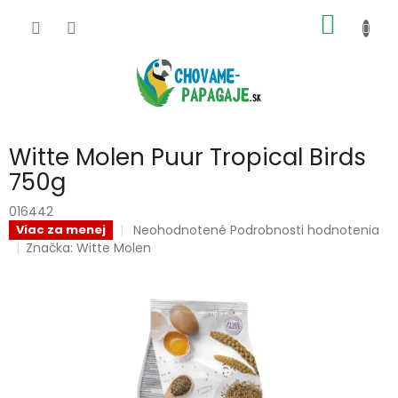
Prejsť
NÁKU
na
obsah
KOŠÍK
Witte Molen Puur Tropical Birds
750g
016442
Priemerné
Neohodnotené
Podrobnosti hodnotenia
Viac za menej
hodnotenie
Značka:
Witte Molen
produktu
je
0,0
z
5
hviezdičiek.