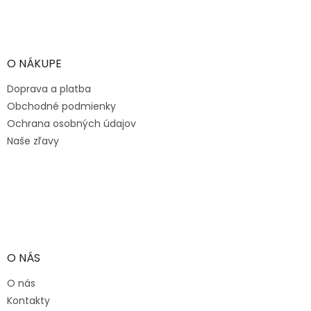
Z
á
p
ä
O NÁKUPE
t
Doprava a platba
i
e
Obchodné podmienky
Ochrana osobných údajov
Naše zľavy
O NÁS
O nás
Kontakty