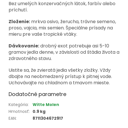
Bez umelých konzervačných látok, farbív alebo
príchutí.
Zloženie:
mrkva osivo, žerucha, trávne semeno,
proso, vajcia, mix semien. Špeciálne prísady na
mieru pre vaše tropické vtáky.
Dávkovanie:
drobný exot potrebuje asi 5-10
gramov jedla denne, v závislosti od štádia života a
zdravotného stavu.
Uistite sa, že zvieratá jedia všetky zložky. Vždy
dbajte na neobmedzený prístup k pitnej vode.
Uchovávajte na chladnom a tmavom mieste.
Dodatočné parametre
Kategória
:
Witte Molen
Hmotnosť
:
0.9 kg
EAN
:
8711304672917