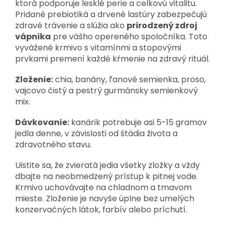
ktorá podporuje lesklé perie a celkovú vitalitu.
Pridané prebiotiká a drvené lastúry zabezpečujú
zdravé trávenie a slúžia ako
prirodzený zdroj
vápnika
pre vášho opereného spoločníka. Toto
vyvážené krmivo s vitamínmi a stopovými
prvkami premení každé kŕmenie na zdravý rituál.
Zloženie:
chia, banány, ľanové semienka, proso,
vajcovo čistý a pestrý gurmánsky semienkový
mix.
Dávkovanie:
kanárik potrebuje asi 5-15 gramov
jedla denne, v závislosti od štádia života a
zdravotného stavu.
Uistite sa, že zvieratá jedia všetky zložky a vždy
dbajte na neobmedzený prístup k pitnej vode.
Krmivo uchovávajte na chladnom a tmavom
mieste. Zloženie je navyše úplne bez umelých
konzervačných látok, farbív alebo príchutí.