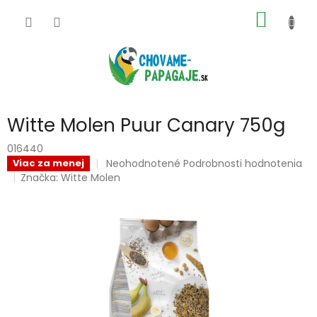
Prejsť
NÁKU
na
obsah
KOŠÍK
Witte Molen Puur Canary 750g
016440
Priemerné
Neohodnotené
Podrobnosti hodnotenia
Viac za menej
hodnotenie
Značka:
Witte Molen
produktu
je
0,0
z
5
hviezdičiek.