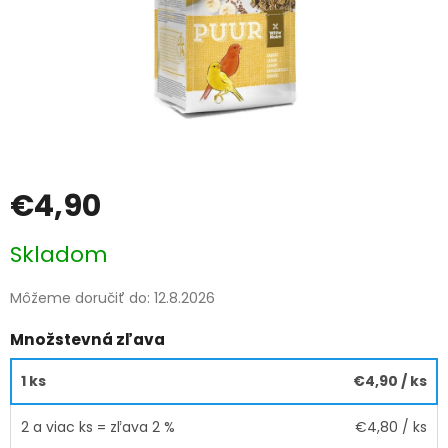
€4,90
Jednotková
Skladom
cena:
Môžeme doručiť do:
12.8.2026
Množstevná zľava
1 ks
€4,90
/ ks
2 a viac ks = zľava 2 %
€4,80
/ ks