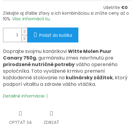
Ušetríte
€0
Získajte aj ďalšie zľavy a ich kombináciou si znížte ceny až o
10%.
Viac informácií tu.
Pridať do košíka
Doprajte svojmu kanárikovi
Witte Molen Puur
Canary 750g
, gurmánsku zmes navrhnutú pre
prirodzené nutričné potreby
vášho opereného
spoločníka. Toto vyvážené krmivo premení
každodenné stolovanie na
kulinársky zážitok
, ktorý
podporí vitalitu a zdravie vášho vtáčika.
Detailné informácie
OPÝTAŤ SA
ZDIEĽAŤ