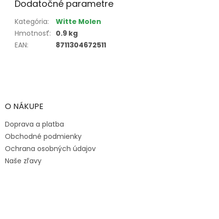
Dodatočné parametre
Kategória
:
Witte Molen
Hmotnosť
:
0.9 kg
EAN
:
8711304672511
Z
á
p
ä
O NÁKUPE
t
Doprava a platba
i
e
Obchodné podmienky
Ochrana osobných údajov
Naše zľavy