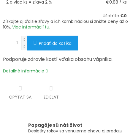
2 a viac ks = zľava 2 %
€0,88
/ ks
Ušetríte
€0
Získajte aj ďalšie zľavy a ich kombináciou si znížte ceny až o
10%.
Viac informácií tu.
Pridať do košíka
Podporuje zdravie kostí vďaka obsahu vápnika.
Detailné informácie
OPÝTAŤ SA
ZDIEĽAŤ
Papagáje sú náš život
Desiatky rokov sa venujeme chovu aj predaju