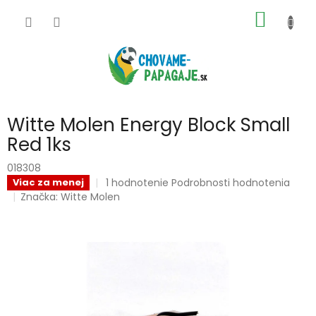
Prejsť
NÁKU
na
obsah
KOŠÍK
Witte Molen Energy Block Small
Red 1ks
018308
Priemerné
1 hodnotenie
Podrobnosti hodnotenia
Viac za menej
hodnotenie
Značka:
Witte Molen
produktu
je
5,0
z
5
hviezdičiek.