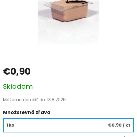
€0,90
Jednotková
Skladom
cena:
Môžeme doručiť do:
13.8.2026
Množstevná zľava
1 ks
€0,90
/ ks