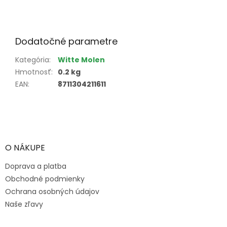
Dodatočné parametre
Kategória
:
Witte Molen
Hmotnosť
:
0.2 kg
EAN
:
8711304211611
Z
á
p
ä
O NÁKUPE
t
Doprava a platba
i
e
Obchodné podmienky
Ochrana osobných údajov
Naše zľavy