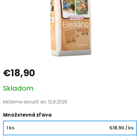
€18,90
Jednotková
Skladom
cena:
Môžeme doručiť do:
12.8.2026
Množstevná zľava
1 ks
€18,90
/ ks