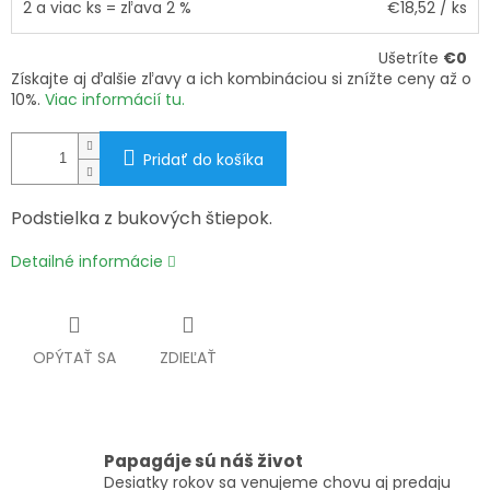
2 a viac ks = zľava 2 %
€18,52
/ ks
Ušetríte
€0
Získajte aj ďalšie zľavy a ich kombináciou si znížte ceny až o
10%.
Viac informácií tu.
Pridať do košíka
Podstielka z bukových štiepok.
Detailné informácie
OPÝTAŤ SA
ZDIEĽAŤ
Papagáje sú náš život
Desiatky rokov sa venujeme chovu aj predaju