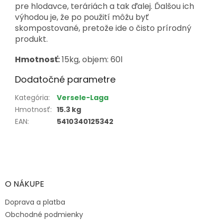
pre hlodavce, teráriách a tak ďalej. Ďalšou ich
výhodou je, že po použití môžu byť
skompostované, pretože ide o čisto prírodný
produkt.
Hmotnosť:
15kg, objem: 60l
Dodatočné parametre
Kategória
:
Versele-Laga
Hmotnosť
:
15.3 kg
EAN
:
5410340125342
Z
á
p
ä
O NÁKUPE
t
Doprava a platba
i
e
Obchodné podmienky