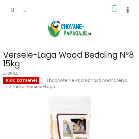
Prejsť
NÁKU
na
obsah
KOŠÍK
Versele-Laga Wood Bedding N°8
15kg
412534
Priemerné
1 hodnotenie
Podrobnosti hodnotenia
Viac za menej
hodnotenie
Značka:
Versele-Laga
produktu
je
1,0
z
5
hviezdičiek.