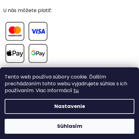
U nás môžete platiť:
Tento web používa súbory cookie. Ďalším
prechádzaním tohto webu vyjadrujete súhlas s ich
používaním. Viac informácií
tu
.
Vytvoril Shoptet
Nastavenie
Copyright 2026
CHOVAME-PAPAGAJE.sk
. Všetky práva
Súhlasím
vyhradené.