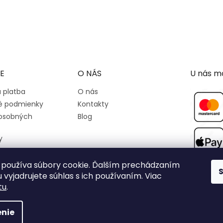
E
O NÁS
U nás mô
 platba
O nás
 podmienky
Kontakty
osobných
Blog
y
používa súbory cookie. Ďalším prechádzaním
 vyjadrujete súhlas s ich používaním. Viac
tu
.
nie
y práva vyhradené.