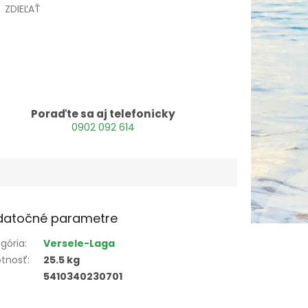
ZDIEĽAŤ
Poraďte sa aj telefonicky
0902 092 614
datočné parametre
gória
:
Versele-Laga
tnosť
:
25.5 kg
5410340230701