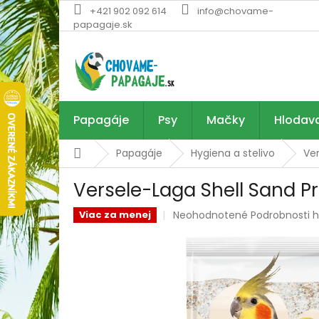
Prejsť
+421 902 092 614
info@chovame-
na
papagaje.sk
obsah
Papagáje
Psy
Mačky
Hlodav
Domov
Papagáje
Hygiena a stelivo
Ve
Versele-Laga Shell Sand 
Priemerné
Neohodnotené
Podrobnosti 
Viac za menej
hodnotenie
produktu
je
0,0
z
5
hviezdičiek.