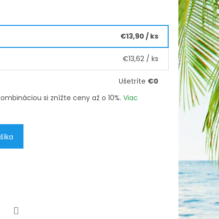
€13,90
/ ks
€13,62
/ ks
Ušetríte
€0
h kombináciou si znížte ceny až o 10%.
Viac
šíka