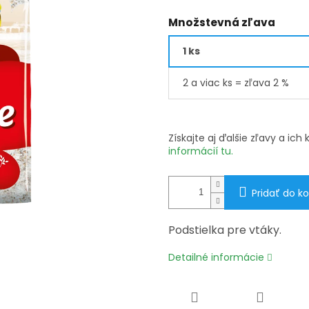
Množstevná zľava
1 ks
2 a viac ks = zľava 2 %
Získajte aj ďalšie zľavy a ic
informácií tu.
Pridať do ko
Podstielka pre vtáky.
Detailné informácie