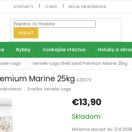
KONTAKTY
O NÁS
MOJA OBJEDNÁVKA
HĽADAŤ
ce
Rybky
Vonkajšie vtáctvo
Holuby a okra
rsele-Laga
Versele-Laga Shell Sand Premium Marine 25kg
Premium Marine 25kg
423070
hodnotenia
Značka:
Versele-Laga
€13,90
Jednotková
Skladom
cena:
Môžeme doručiť do:
12.8.202