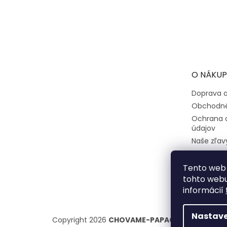
Z
á
p
ä
t
O NÁKUP
i
e
Doprava a
Obchodné
Ochrana 
údajov
Naše zľav
Tento web 
tohto webu
informácií
Nastave
Copyright 2026
CHOVAME-PAPAGAJE.sk
. Všetk