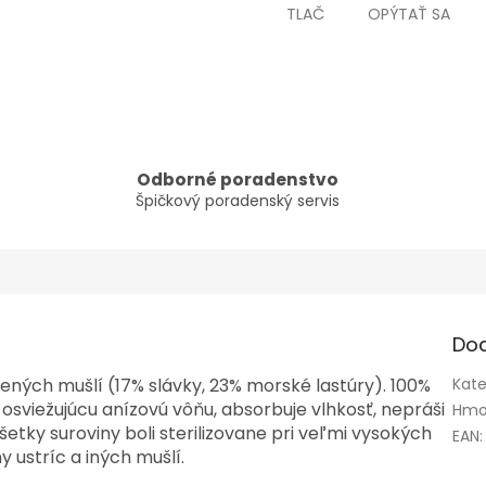
TLAČ
OPÝTAŤ SA
Odborné poradenstvo
Špičkový poradenský servis
Do
ených mušlí (17% slávky, 23% morské lastúry). 100%
Kate
osviežujúcu anízovú vôňu, absorbuje vlhkosť, nepráši
Hmo
šetky suroviny boli sterilizovane pri veľmi vysokých
EAN
:
 ustríc a iných mušlí.