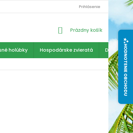
Prihlásenie
NÁKUPNÝ
Prázdny košík
KOŠÍK
HODNOTENIE OBCHODU
sné holúbky
Hospodárske zvieratá
Dezinfekcia
6