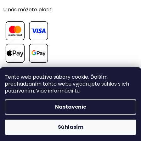
U nás môžete platiť:
Tento web používa súbory cookie. Ďalším
prechádzaním tohto webu vyjadrujete súhlas s ich
používaním. Viac informácií
tu
.
Vytvoril Shoptet
Nastavenie
Copyright 2026
CHOVAME-PAPAGAJE.sk
. Všetky práva
Súhlasím
vyhradené.