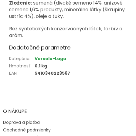
Zloženie:
semená (divoké semeno 14%, anízové
semeno 1,6% produkty, minerálne látky (
škrupiny
ustríc
4%), oleje a tuky.
Bez syntetických konzervačných látok, farbív a
aróm.
Dodatočné parametre
Kategória
:
Versele-Laga
Hmotnosť
:
0.1 kg
EAN
:
5410340223567
Z
á
p
ä
O NÁKUPE
t
Doprava a platba
i
e
Obchodné podmienky