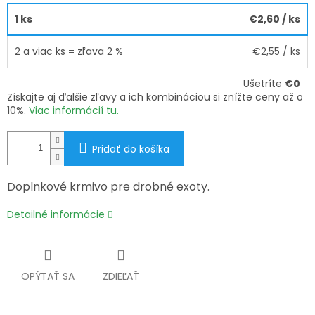
1 ks
€2,60
/ ks
2 a viac ks = zľava 2 %
€2,55
/ ks
Ušetríte
€0
Získajte aj ďalšie zľavy a ich kombináciou si znížte ceny až o
10%.
Viac informácií tu.
Pridať do košíka
Doplnkové krmivo pre drobné exoty.
Detailné informácie
OPÝTAŤ SA
ZDIEĽAŤ