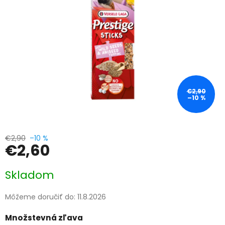
€2,90
–10 %
€2,90
–10 %
€2,60
Jednotková
Skladom
cena:
Môžeme doručiť do:
11.8.2026
Množstevná zľava