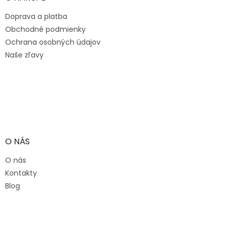
t
Doprava a platba
i
e
Obchodné podmienky
Ochrana osobných údajov
Naše zľavy
O NÁS
O nás
Kontakty
Blog