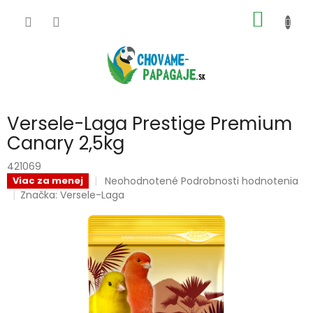
Prejsť
NÁKU
na
obsah
KOŠÍK
Versele-Laga Prestige Premium
Canary 2,5kg
421069
Priemerné
Neohodnotené
Podrobnosti hodnotenia
Viac za menej
hodnotenie
Značka:
Versele-Laga
produktu
je
0,0
z
5
hviezdičiek.