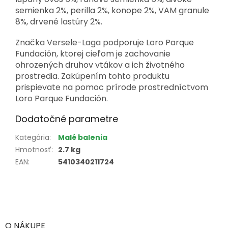
semienka 2%, perilla 2%, konope 2%, VAM granule
8%, drvené lastúry 2%.
Značka Versele-Laga podporuje Loro Parque
Fundación, ktorej cieľom je zachovanie
ohrozených druhov vtákov a ich životného
prostredia. Zakúpením tohto produktu
prispievate na pomoc prírode prostredníctvom
Loro Parque Fundación.
Dodatočné parametre
Kategória
:
Malé balenia
Hmotnosť
:
2.7 kg
EAN
:
5410340211724
Z
á
p
ä
O NÁKUPE