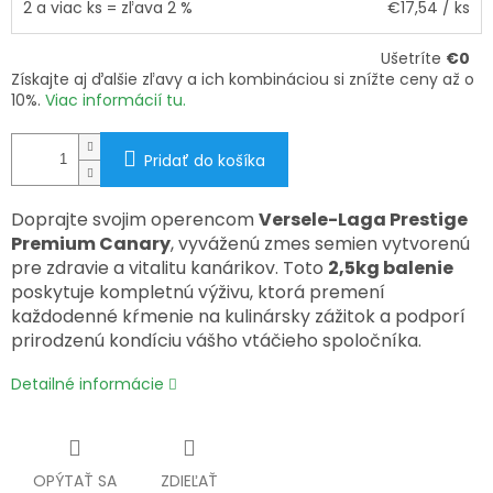
2 a viac ks = zľava 2 %
€17,54
/ ks
Ušetríte
€0
Získajte aj ďalšie zľavy a ich kombináciou si znížte ceny až o
10%.
Viac informácií tu.
Pridať do košíka
Doprajte svojim operencom
Versele-Laga Prestige
Premium Canary
, vyváženú zmes semien vytvorenú
pre zdravie a vitalitu kanárikov. Toto
2,5kg balenie
poskytuje kompletnú výživu, ktorá premení
každodenné kŕmenie na kulinársky zážitok a podporí
prirodzenú kondíciu vášho vtáčieho spoločníka.
Detailné informácie
OPÝTAŤ SA
ZDIEĽAŤ