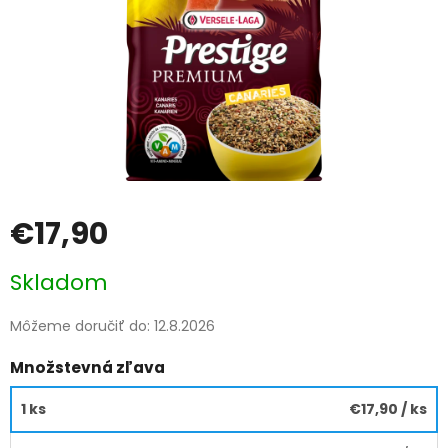
€17,90
Jednotková
Skladom
cena:
Môžeme doručiť do:
12.8.2026
Množstevná zľava
1 ks
€17,90
/ ks