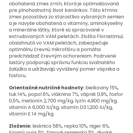
obohatená zmes zrnín, ktorá je optimalizovaná
pre plnohodnotný život kanárikov. Táto kŕmna
zmes pozostáva zo starostlivo vybraných semien
a je navyše obohatená o vitamíny, aminokyseliny
a minerálne látky, ktoré sú spracované v
extrudovaných VAM peletách. Zložka Florastimul,
obsiahnutá vo VAM peletách, zabezpečuje
optimálnu črevnú mikroflóru a pomáha
predchádzať črevným ochoreniam. Podrvené
lastúry podporujú správnu funkciu svalnatého
žalúdka a udržiavajú vyvážený pomer vápnika a
fosforu.
Orientačné nutričné hodnoty:
bielkoviny 15%,
tuk 14%, popol 6%, vláknina 7%, vápnik 0,9%, fosfor
0,5%, metionín 2,700 mg/kg, lyzín 4,900 mg/kg,
vitamín A 6,000 IU/kg, vitamín D3 1,200 IU/kg,
vitamín E 14 mg/kg.
Zloženie:
lesknica 58%, repka 10%, niger 6%,
lúpaný ovos 5%, ľanové semienka 5%, divoké