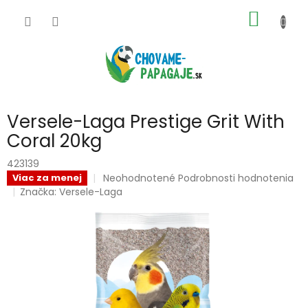
Prejsť
NÁKU
na
obsah
KOŠÍK
Versele-Laga Prestige Grit With
Coral 20kg
423139
Priemerné
Neohodnotené
Podrobnosti hodnotenia
Viac za menej
hodnotenie
Značka:
Versele-Laga
produktu
je
0,0
z
5
hviezdičiek.