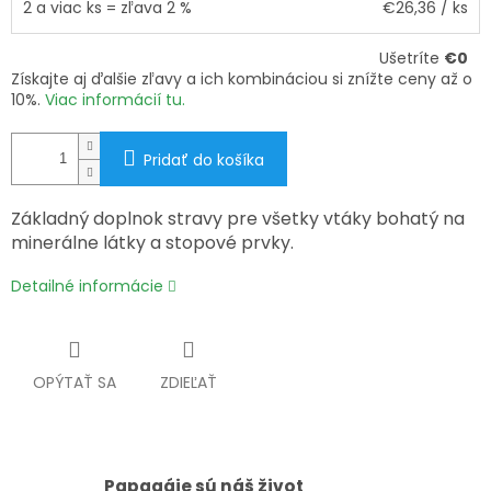
2 a viac ks = zľava 2 %
€26,36
/ ks
Ušetríte
€0
Získajte aj ďalšie zľavy a ich kombináciou si znížte ceny až o
10%.
Viac informácií tu.
Pridať do košíka
Základný doplnok stravy pre všetky vtáky bohatý na
minerálne látky a stopové prvky.
Detailné informácie
OPÝTAŤ SA
ZDIEĽAŤ
Papagáje sú náš život