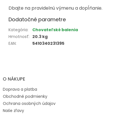
Dbajte na pravidelnú výmenu a dopĺňanie.
Dodatočné parametre
Kategória
:
Chovateľské balenia
Hmotnosť
:
20.3 kg
EAN
:
5410340231395
Z
á
p
ä
O NÁKUPE
t
Doprava a platba
i
e
Obchodné podmienky
Ochrana osobných údajov
Naše zľavy