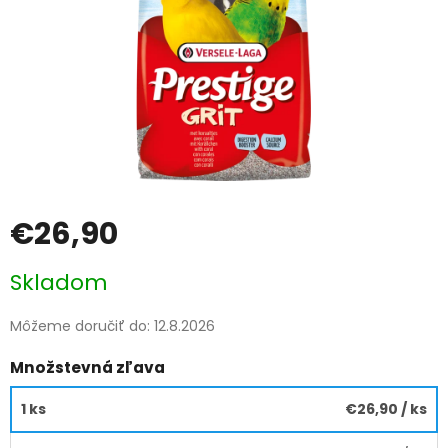
€26,90
Jednotková
Skladom
cena:
Môžeme doručiť do:
12.8.2026
Množstevná zľava
1 ks
€26,90
/ ks