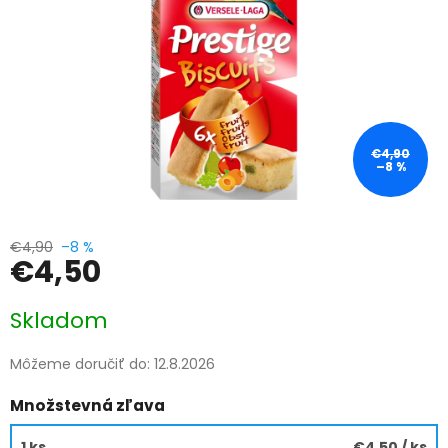
€4,90
–8 %
€4,90
–8 %
€4,50
Jednotková
Skladom
cena:
Môžeme doručiť do:
12.8.2026
Množstevná zľava
1 ks
€4,50
/ ks