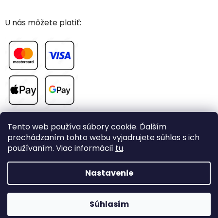
U nás môžete platiť:
Tento web používa súbory cookie. Ďalším
prechádzaním tohto webu vyjadrujete súhlas s ich
používaním. Viac informácií
tu
.
Vytvoril Shoptet
Nastavenie
Copyright 2026
CHOVAME-PAPAGAJE.sk
. Všetky práva
Súhlasím
vyhradené.