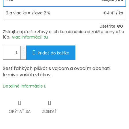
2 a viac ks = zľava 2 %
€4,41
/ ks
Ušetríte
€0
Získajte aj ďalšie zľavy a ich kombináciou si znížte ceny až o
10%.
Viac informácií tu.
Pridať do košíka
Šesť ľahkých piškót s vajcom a ovocím obohatí
krmivo vašich vtákov.
Detailné informácie
OPÝTAŤ SA
ZDIEĽAŤ