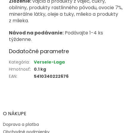
Zloženie:
vajcia a produkty z vajec, cukry,
obilniny, produkty rastlinného pôvodu, ovocie 7%,
minerálne látky, oleje a tuky, mlieko a produkty
z mlieka.
Návod na podávanie:
Podávajte 1-4 ks
týždenne.
Dodatočné parametre
Kategória
:
Versele-Laga
Hmotnosť
:
0.1 kg
EAN
:
5410340222676
Z
á
p
ä
O NÁKUPE
t
Doprava a platba
i
e
Obchodné podmienky