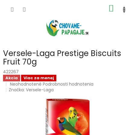
Prejsť
NÁKU
na
obsah
KOŠÍK
Versele-Laga Prestige Biscuits
Fruit 70g
422267
Akcia
Viac za menej
Priemerné
Neohodnotené
Podrobnosti hodnotenia
hodnotenie
Značka:
Versele-Laga
produktu
je
0,0
z
5
hviezdičiek.