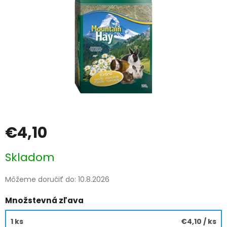
€4,10
Jednotková
Skladom
cena:
Môžeme doručiť do:
10.8.2026
Množstevná zľava
1 ks
€4,10
/ ks