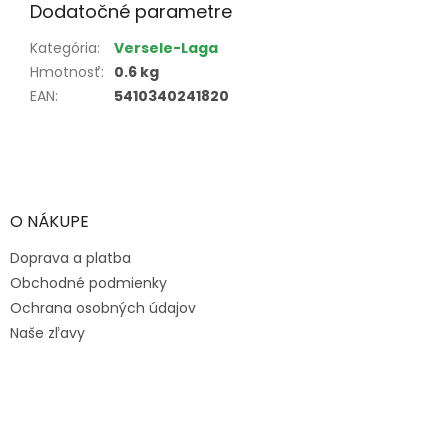
Dodatočné parametre
Kategória
:
Versele-Laga
Hmotnosť
:
0.6 kg
EAN
:
5410340241820
Z
á
p
ä
O NÁKUPE
t
Doprava a platba
i
e
Obchodné podmienky
Ochrana osobných údajov
Naše zľavy