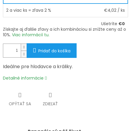
2 a viac ks = zľava 2 %
€4,02
/ ks
Ušetríte
€0
Získajte aj ďalšie zľavy a ich kombináciou si znížte ceny až o
10%.
Viac informácií tu.
Pridať do košíka
Ideálne pre hlodavce a králiky.
Detailné informácie
OPÝTAŤ SA
ZDIEĽAŤ