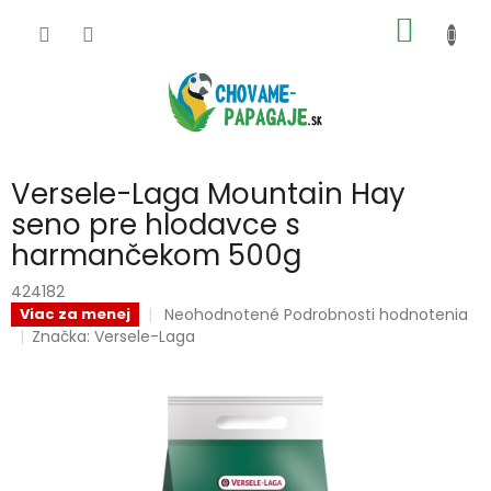
Prejsť
NÁKU
na
obsah
KOŠÍK
Versele-Laga Mountain Hay
seno pre hlodavce s
harmančekom 500g
424182
Priemerné
Neohodnotené
Podrobnosti hodnotenia
Viac za menej
hodnotenie
Značka:
Versele-Laga
produktu
je
0,0
z
5
hviezdičiek.