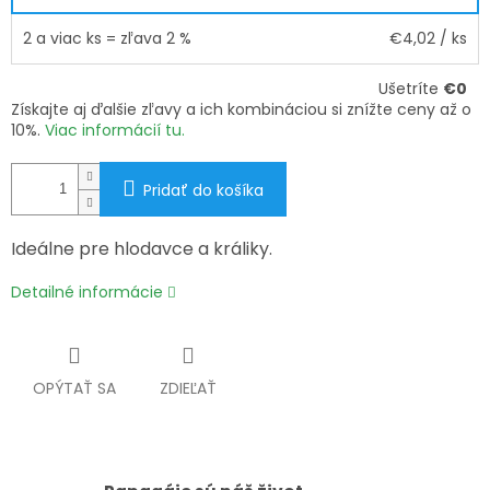
2 a viac ks = zľava 2 %
€4,02
/ ks
Ušetríte
€0
Získajte aj ďalšie zľavy a ich kombináciou si znížte ceny až o
10%.
Viac informácií tu.
Pridať do košíka
Ideálne pre hlodavce a králiky.
Detailné informácie
OPÝTAŤ SA
ZDIEĽAŤ