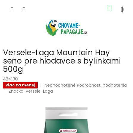
Prejsť
NÁKU
na
obsah
KOŠÍK
Versele-Laga Mountain Hay
seno pre hlodavce s bylinkami
500g
424180
Priemerné
Neohodnotené
Podrobnosti hodnotenia
Viac za menej
hodnotenie
Značka:
Versele-Laga
produktu
je
0,0
z
5
hviezdičiek.