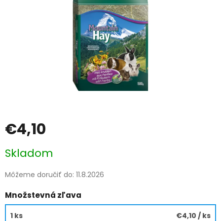
€4,10
Jednotková
Skladom
cena:
Môžeme doručiť do:
11.8.2026
Množstevná zľava
1 ks
€4,10
/ ks