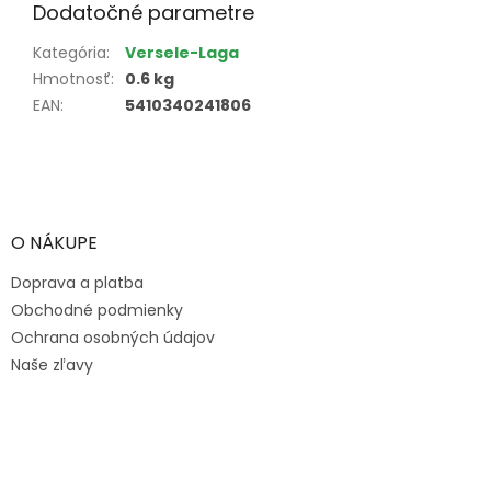
Dodatočné parametre
Kategória
:
Versele-Laga
Hmotnosť
:
0.6 kg
EAN
:
5410340241806
Z
á
p
ä
O NÁKUPE
t
Doprava a platba
i
e
Obchodné podmienky
Ochrana osobných údajov
Naše zľavy