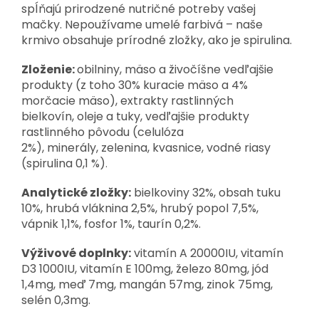
spĺňajú prirodzené nutričné potreby vašej
mačky. Nepoužívame umelé farbivá – naše
krmivo obsahuje prírodné zložky, ako je spirulina.
Zloženie:
obilniny,
mäso a živočíšne vedľajšie
produkty (z toho 30% kuracie mäso a 4%
morčacie mäso),
extrakty rastlinných
bielkovín,
oleje a tuky,
vedľajšie produkty
rastlinného pôvodu (celulóza
2%),
minerály,
zelenina,
kvasnice,
vodné riasy
(spirulina 0,1 %)
.
Analytické zložky:
bielkoviny 32%, obsah tuku
10%, hrubá vláknina 2,5%, hrubý popol 7,5%,
vápnik 1,1%, fosfor 1%, taurín 0,2%.
Výživové doplnky:
vitamín A 20000IU, vitamín
D3 1000IU, vitamín E 100mg, železo 80mg, jód
1,4mg, meď 7mg, mangán 57mg, zinok 75mg,
selén 0,3mg.