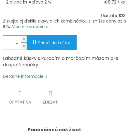
2 a viac ks = zľava 2 %
€8,72
/ ks
Ušetríte
€0
Získajte aj ďalšie zľavy a ich kombináciou si znížte ceny až o
10%.
Viac informácií tu.
Pridať do košíka
Lahodné kúsky s kuracím a morčacím mäsom pre
dospelé mačky.
Detailné informácie
OPÝTAŤ SA
ZDIEĽAŤ
Papagáje sú náš život