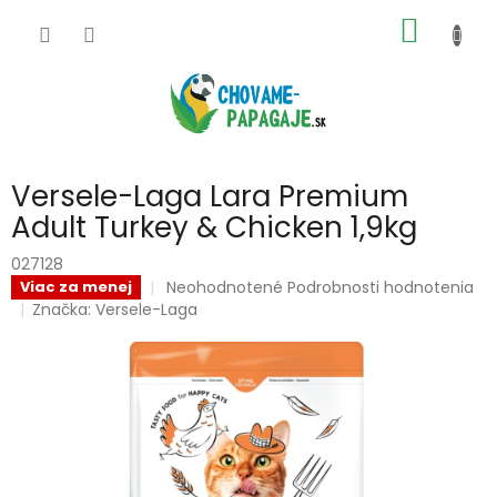
Prejsť
NÁKU
na
obsah
KOŠÍK
Versele-Laga Lara Premium
Adult Turkey & Chicken 1,9kg
027128
Priemerné
Neohodnotené
Podrobnosti hodnotenia
Viac za menej
hodnotenie
Značka:
Versele-Laga
produktu
je
0,0
z
5
hviezdičiek.