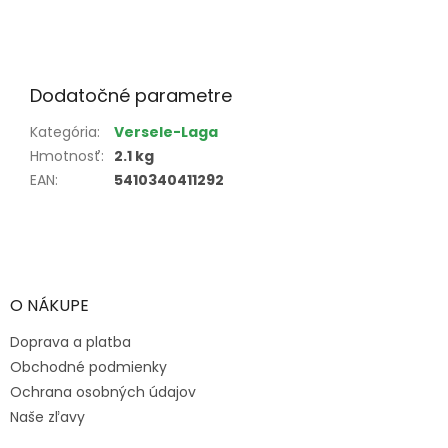
Dodatočné parametre
Kategória
:
Versele-Laga
Hmotnosť
:
2.1 kg
EAN
:
5410340411292
Z
á
p
ä
O NÁKUPE
t
Doprava a platba
i
e
Obchodné podmienky
Ochrana osobných údajov
Naše zľavy