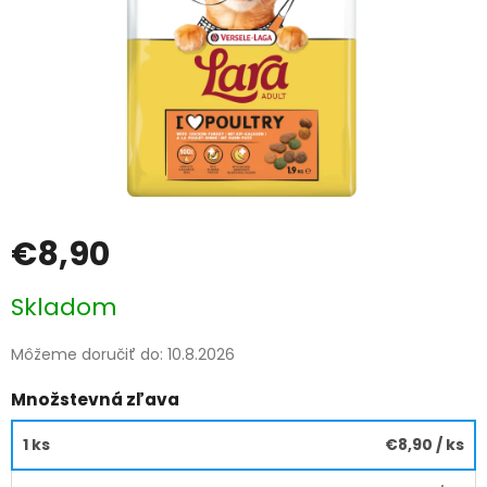
€8,90
Jednotková
Skladom
cena:
Môžeme doručiť do:
10.8.2026
Množstevná zľava
1 ks
€8,90
/ ks