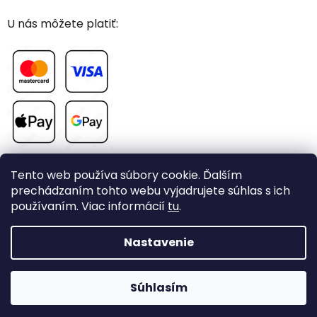
U nás môžete platiť:
Tento web používa súbory cookie. Ďalším
prechádzaním tohto webu vyjadrujete súhlas s ich
používaním. Viac informácií
tu
.
Vytvoril Shoptet
Nastavenie
Copyright 2026
CHOVAME-PAPAGAJE.sk
. Všetky práva
Súhlasím
vyhradené.