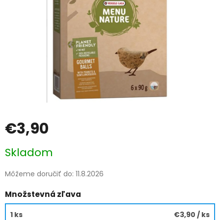
€3,90
Jednotková
Skladom
cena:
Môžeme doručiť do:
11.8.2026
Množstevná zľava
1 ks
€3,90
/ ks