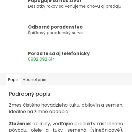
Papagáje sú náš život
Desiatky rokov sa venujeme chovu aj predaju
Odborné poradenstvo
Špičkový poradenský servis
Poraďte sa aj telefonicky
0902 092 614
Popis
Hodnotenie
Podrobný popis
Zmes čistého hovädzieho tuku, obilovín a semien.
Ideálne na zimné obdobie.
Zloženie:
obilniny, vedľajšie produkty rastlinného
pôvodu, oleje a tuky, semená (slnečnicové),