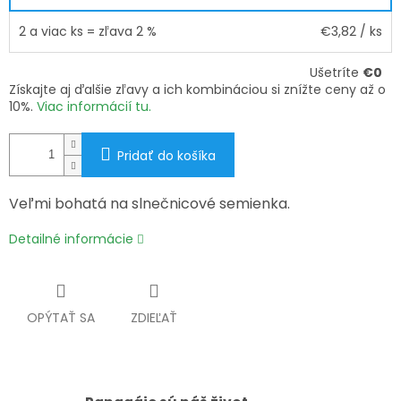
2 a viac ks = zľava 2 %
€3,82
/ ks
Ušetríte
€0
Získajte aj ďalšie zľavy a ich kombináciou si znížte ceny až o
10%.
Viac informácií tu.
Pridať do košíka
Veľmi bohatá na slnečnicové semienka.
Detailné informácie
OPÝTAŤ SA
ZDIEĽAŤ