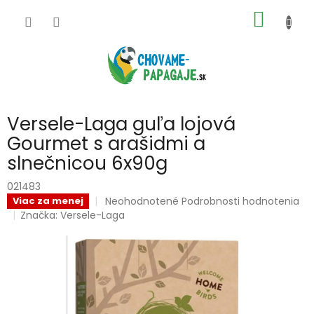
Prejsť
NÁKU
na
obsah
KOŠÍK
Versele-Laga guľa lojová
Gourmet s arašidmi a
slnečnicou 6x90g
021483
Priemerné
Neohodnotené
Podrobnosti hodnotenia
Viac za menej
hodnotenie
Značka:
Versele-Laga
produktu
je
0,0
z
5
hviezdičiek.