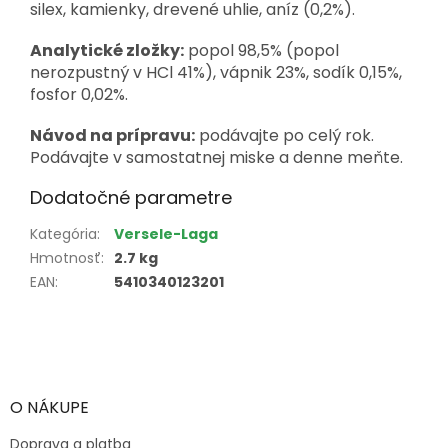
silex, kamienky, drevené uhlie, aníz (0,2%).
Analytické zložky:
popol 98,5% (popol
nerozpustný v HCl 41%), vápnik 23%, sodík 0,15%,
fosfor 0,02%.
Návod na prípravu:
podávajte po celý rok.
Podávajte v samostatnej miske a denne meňte.
Dodatočné parametre
Kategória
:
Versele-Laga
Hmotnosť
:
2.7 kg
EAN
:
5410340123201
Z
á
p
ä
O NÁKUPE
t
Doprava a platba