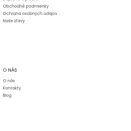
i
e
Obchodné podmienky
Ochrana osobných údajov
Naše zľavy
O NÁS
O nás
Kontakty
Blog