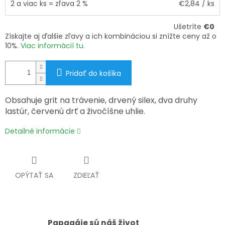
2 a viac ks = zľava 2 %
€2,84
/ ks
Ušetríte
€0
Získajte aj ďalšie zľavy a ich kombináciou si znížte ceny až o
10%.
Viac informácií tu.
Pridať do košíka
Obsahuje grit na trávenie, drvený silex, dva druhy
lastúr, červenú drť a živočíšne uhlie.
Detailné informácie
OPÝTAŤ SA
ZDIEĽAŤ
Papagáje sú náš život