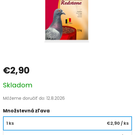
€2,90
Jednotková
Skladom
cena:
Môžeme doručiť do:
12.8.2026
Množstevná zľava
1 ks
€2,90
/ ks