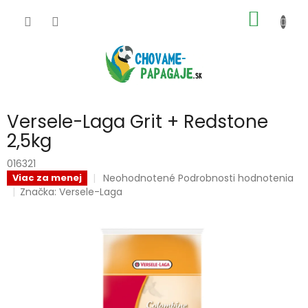
Prejsť
NÁKU
na
obsah
KOŠÍK
Versele-Laga Grit + Redstone
2,5kg
016321
Priemerné
Neohodnotené
Podrobnosti hodnotenia
Viac za menej
hodnotenie
Značka:
Versele-Laga
produktu
je
0,0
z
5
hviezdičiek.