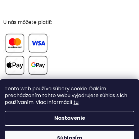
U nás môžete platiť:
Tento web používa súbory cookie. Ďalším
prechádzaním tohto webu vyjadrujete súhlas s ich
používaním. Viac informácií
tu
.
Vytvoril Shoptet
Nastavenie
Copyright 2026
CHOVAME-PAPAGAJE.sk
. Všetky práva
Súhlasím
vyhradené.