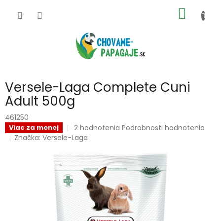
Prejsť
NÁKU
na
obsah
KOŠÍK
Versele-Laga Complete Cuni
Adult 500g
461250
Priemerné
2 hodnotenia
Podrobnosti hodnotenia
Viac za menej
hodnotenie
Značka:
Versele-Laga
produktu
je
5,0
z
5
hviezdičiek.