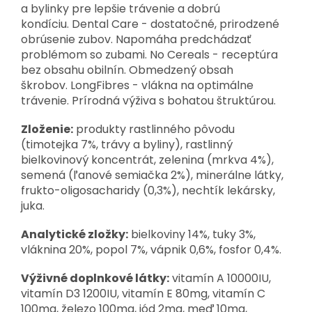
a bylinky pre lepšie trávenie a dobrú
kondíciu. Dental Care - dostatočné, prirodzené
obrúsenie zubov. Napomáha predchádzať
problémom so zubami. No Cereals - receptúra
bez obsahu obilnín. Obmedzený obsah
škrobov. LongFibres - vlákna na optimálne
trávenie. Prírodná výživa s bohatou štruktúrou.
Zloženie:
produkty rastlinného pôvodu
(timotejka 7%, trávy a byliny), rastlinný
bielkovinový koncentrát, zelenina (mrkva 4%),
semená (ľanové semiačka 2%), minerálne látky,
frukto-oligosacharidy (0,3%), nechtík lekársky,
juka.
Analytické zložky:
bielkoviny 14%, tuky 3%,
vláknina 20%, popol 7%, vápnik 0,6%, fosfor 0,4%.
Výživné doplnkové látky:
vitamín A 10000IU,
vitamín D3 1200IU, vitamín E 80mg, vitamín C
100mg, železo 100mg, jód 2mg, meď 10mg,