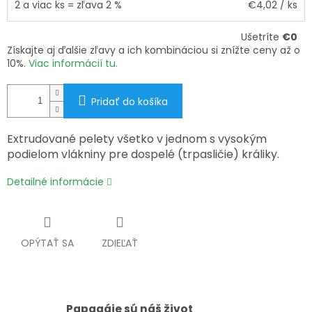
2 a viac ks = zľava 2 %
€4,02
/ ks
Ušetríte
€0
Získajte aj ďalšie zľavy a ich kombináciou si znížte ceny až o
10%.
Viac informácií tu.
Pridať do košíka
Extrudované pelety všetko v jednom s vysokým
podielom vlákniny pre dospelé (trpasličie) králiky.
Detailné informácie
OPÝTAŤ SA
ZDIEĽAŤ
Papagáje sú náš život