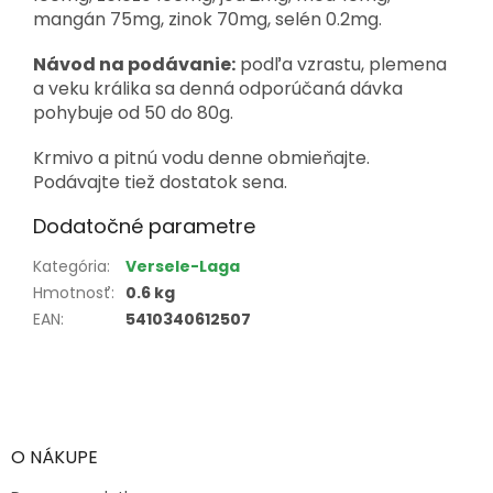
mangán 75mg, zinok 70mg, selén 0.2mg.
Návod na podávanie:
podľa vzrastu, plemena
a veku králika sa denná odporúčaná dávka
pohybuje od 50 do 80g.
Krmivo a pitnú vodu denne obmieňajte.
Podávajte tiež dostatok sena.
Dodatočné parametre
Kategória
:
Versele-Laga
Hmotnosť
:
0.6 kg
EAN
:
5410340612507
Z
á
p
ä
O NÁKUPE
t