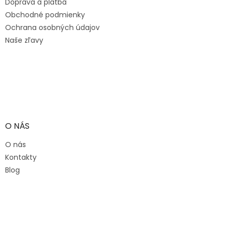
Doprava a platba
i
e
Obchodné podmienky
Ochrana osobných údajov
Naše zľavy
O NÁS
O nás
Kontakty
Blog