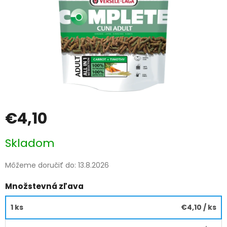
€4,10
Jednotková
Skladom
cena:
Môžeme doručiť do:
13.8.2026
Množstevná zľava
1 ks
€4,10
/ ks