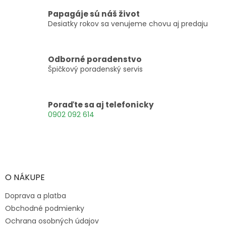
l
chovateľské...
ich...
á
Papagáje sú náš život
d
Desiatky rokov sa venujeme chovu aj predaju
a
c
i
Odborné poradenstvo
e
Špičkový poradenský servis
p
r
v
k
Poraďte sa aj telefonicky
y
0902 092 614
v
ý
p
Z
i
á
s
p
u
ä
O NÁKUPE
t
Doprava a platba
i
e
Obchodné podmienky
Ochrana osobných údajov