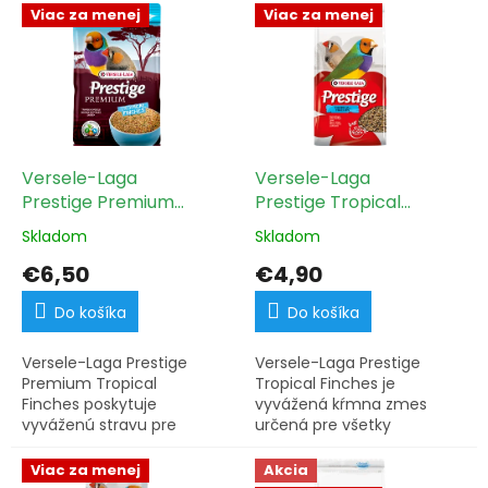
V
p
Viac za menej
Viac za menej
ý
r
p
o
i
d
s
u
p
k
r
t
o
Versele-Laga
Versele-Laga
o
d
Prestige Premium
Prestige Tropical
v
u
Tropical Finches 800g
Finches 1kg
Skladom
Skladom
k
t
€6,50
€4,90
o
v
Do košíka
Do košíka
Versele-Laga Prestige
Versele-Laga Prestige
Premium Tropical
Tropical Finches je
Finches poskytuje
vyvážená kŕmna zmes
vyváženú stravu pre
určená pre všetky
drobné exoty v 800g
drobné exoty. Toto 1kg
balení. Táto prémiová
balenie poskytuje
Viac za menej
Akcia
zmes je navrhnutá tak,
vtáčikom prirodzenú