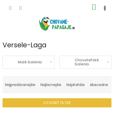
Prejsť
NÁKU
na
obsah
KOŠÍK
Versele-Laga
Chovateľské
Malé balenia
balenia
R
a
Najpredávanejšie
Najlacnejšie
Najdrahšie
Abecedne
d
e
n
OTVORIŤ FILTER
i
e