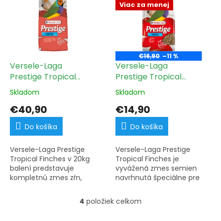
Viac za menej
aby pokryla nutričné
výživu pre ich
potreby vašich...
každodennú vitalitu.
€16,90
–11 %
Versele-Laga
Versele-Laga
Prestige Tropical
Prestige Tropical
Finches 20kg
Finches 4kg
Skladom
Skladom
€40,90
€14,90
Do košíka
Do košíka
Versele-Laga Prestige
Versele-Laga Prestige
Tropical Finches v 20kg
Tropical Finches je
balení predstavuje
vyvážená zmes semien
kompletnú zmes zŕn,
navrhnutá špeciálne pre
ktorú ocení každý
všetky drobné exoty.
chovateľ drobných
Toto 4kg balenie
4
položiek celkom
O
exotických vtákov. Toto
poskytuje vašim vtákom
v
veľkoobjemové
kompletnú výživu pre