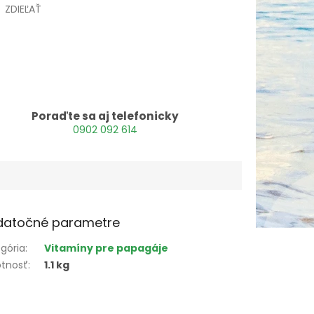
ZDIEĽAŤ
Poraďte sa aj telefonicky
0902 092 614
datočné parametre
gória
:
Vitamíny pre papagáje
tnosť
:
1.1 kg