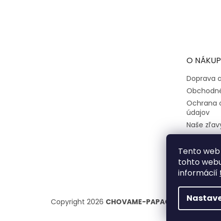
Z
á
p
ä
t
O NÁKUP
i
e
Doprava a
Obchodné
Ochrana 
údajov
Naše zľav
Tento web 
tohto webu
informácií
Nastave
Copyright 2026
CHOVAME-PAPAGAJE.sk
. Všetk