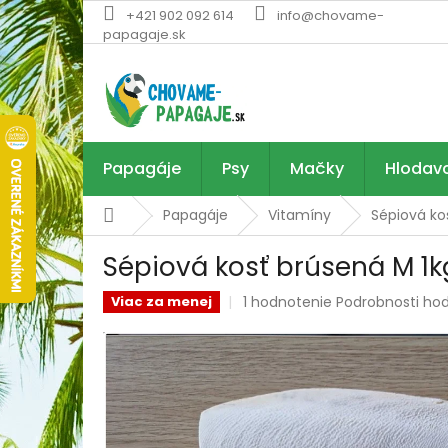
Prejsť
+421 902 092 614
info@chovame-
na
papagaje.sk
obsah
Papagáje
Psy
Mačky
Hlodav
Domov
Papagáje
Vitamíny
Sépiová ko
Sépiová kosť brúsená M 1k
Priemerné
1 hodnotenie
Podrobnosti ho
Viac za menej
hodnotenie
produktu
je
5,0
z
5
hviezdičiek.