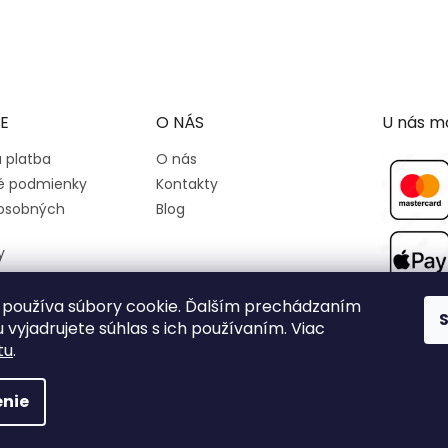
E
O NÁS
U nás mô
 platba
O nás
 podmienky
Kontakty
osobných
Blog
y
používa súbory cookie. Ďalším prechádzaním
 vyjadrujete súhlas s ich používaním. Viac
tu
.
nie
y práva vyhradené.