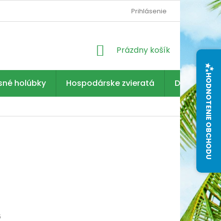
Prihlásenie
NÁKUPNÝ
Prázdny košík
KOŠÍK
HODNOTENIE OBCHODU
sné holúbky
Hospodárske zvieratá
Dezinfekcia
6