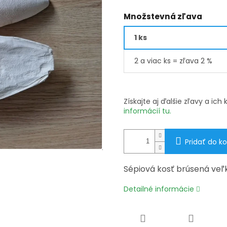
Množstevná zľava
1 ks
2 a viac ks = zľava 2 %
Získajte aj ďalšie zľavy a ic
informácií tu.
Pridať do ko
Sépiová kosť brúsená veľ
Detailné informácie