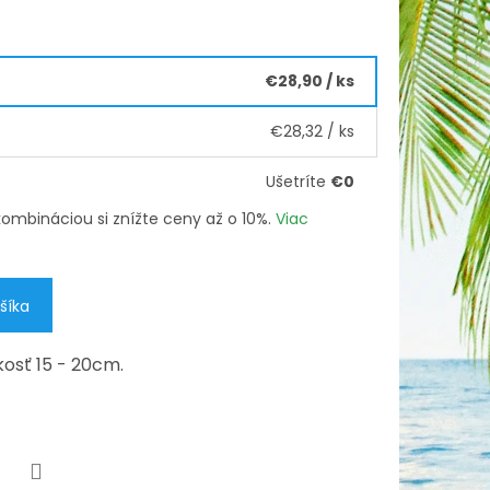
€28,90
/ ks
€28,32
/ ks
Ušetríte
€0
h kombináciou si znížte ceny až o 10%.
Viac
šíka
kosť 15 - 20cm.