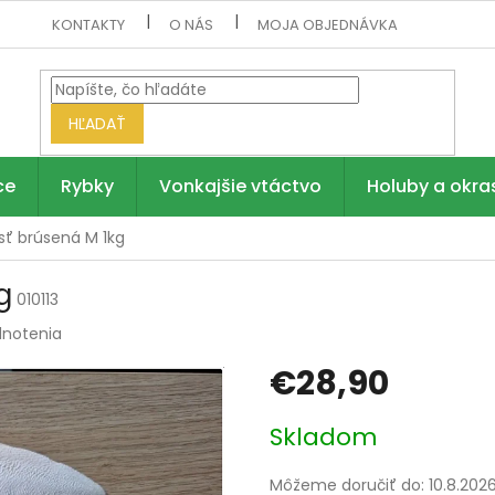
KONTAKTY
O NÁS
MOJA OBJEDNÁVKA
HĽADAŤ
ce
Rybky
Vonkajšie vtáctvo
Holuby a okra
sť brúsená M 1kg
g
010113
dnotenia
€28,90
Jednotková
Skladom
cena:
Môžeme doručiť do:
10.8.202