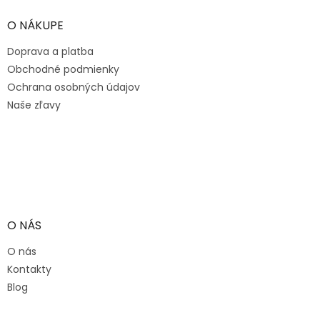
p
ä
O NÁKUPE
t
Doprava a platba
i
e
Obchodné podmienky
Ochrana osobných údajov
Naše zľavy
O NÁS
O nás
Kontakty
Blog