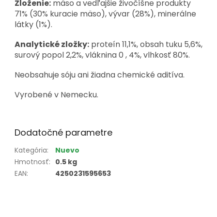
Zloženie:
mäso a vedľajšie živočíšne produkty
71% (30% kuracie mäso), vývar (28%), minerálne
látky (1%).
Analytické zložky:
proteín 11,1%, obsah tuku 5,6%,
surový popol 2,2%, vláknina 0 , 4%, vlhkosť 80%.
Neobsahuje sóju ani žiadna chemické aditíva.
Vyrobené v Nemecku.
Dodatočné parametre
Kategória
:
Nuevo
Hmotnosť
:
0.5 kg
EAN
:
4250231595653
Z
á