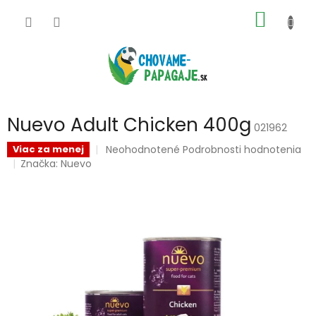
Prejsť
NÁKU
na
obsah
KOŠÍK
Nuevo Adult Chicken 400g
021962
Priemerné
Neohodnotené
Podrobnosti hodnotenia
Viac za menej
hodnotenie
Značka:
Nuevo
produktu
je
0,0
z
5
hviezdičiek.