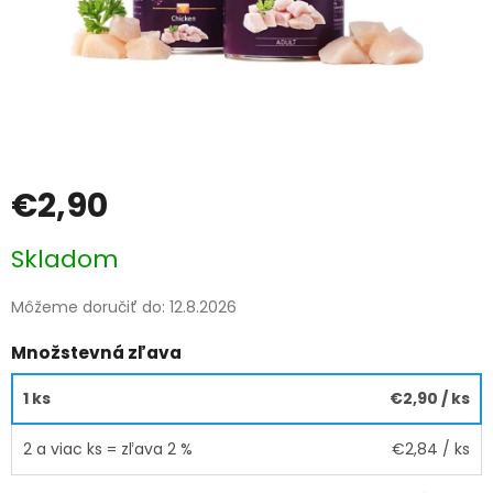
€2,90
Jednotková
Skladom
cena:
Môžeme doručiť do:
12.8.2026
Množstevná zľava
1 ks
€2,90
/ ks
2 a viac ks = zľava 2 %
€2,84
/ ks