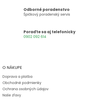
c
i
Odborné poradenstvo
e
Špičkový poradenský servis
p
r
v
k
Poraďte sa aj telefonicky
y
0902 092 614
v
ý
p
Z
i
á
s
p
u
ä
O NÁKUPE
t
Doprava a platba
i
e
Obchodné podmienky
Ochrana osobných údajov
Naše zľavy