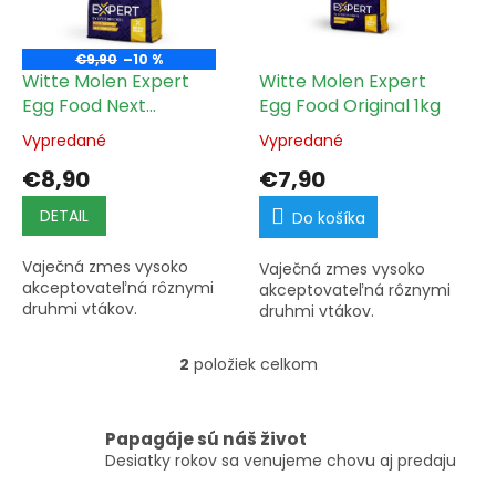
s
u
p
k
r
t
€9,90
–10 %
o
Witte Molen Expert
Witte Molen Expert
o
d
Egg Food Next
Egg Food Original 1kg
v
u
Generation 1kg
Vypredané
Vypredané
k
t
€8,90
€7,90
o
v
DETAIL
Do košíka
Vaječná zmes vysoko
Vaječná zmes vysoko
akceptovateľná rôznymi
akceptovateľná rôznymi
druhmi vtákov.
druhmi vtákov.
2
položiek celkom
O
v
l
á
Papagáje sú náš život
d
Desiatky rokov sa venujeme chovu aj predaju
a