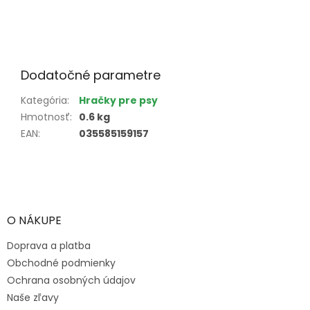
Dodatočné parametre
Kategória
:
Hračky pre psy
Hmotnosť
:
0.6 kg
EAN
:
035585159157
Z
á
p
ä
O NÁKUPE
t
Doprava a platba
i
e
Obchodné podmienky
Ochrana osobných údajov
Naše zľavy