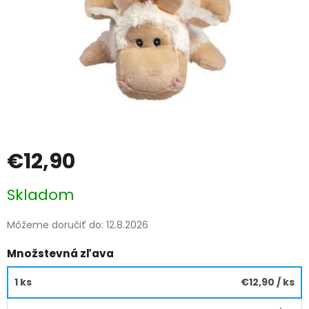
€12,90
Jednotková
Skladom
cena:
Môžeme doručiť do:
12.8.2026
Množstevná zľava
1 ks
€12,90
/ ks