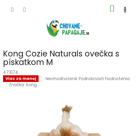
Prejsť
NÁKU
na
obsah
KOŠÍK
Kong Cozie Naturals ovečka s
pískatkom M
473174
Priemerné
Neohodnotené
Podrobnosti hodnotenia
Viac za menej
hodnotenie
Značka:
Kong
produktu
je
0,0
z
5
hviezdičiek.