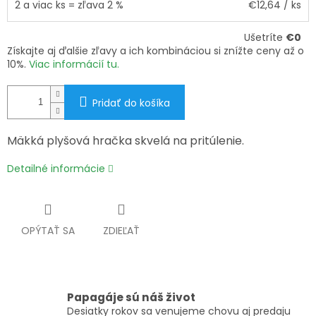
2 a viac ks = zľava 2 %
€12,64
/ ks
Ušetríte
€0
Získajte aj ďalšie zľavy a ich kombináciou si znížte ceny až o
10%.
Viac informácií tu.
Pridať do košíka
Mäkká plyšová hračka skvelá na pritúlenie.
Detailné informácie
OPÝTAŤ SA
ZDIEĽAŤ
Papagáje sú náš život
Desiatky rokov sa venujeme chovu aj predaju