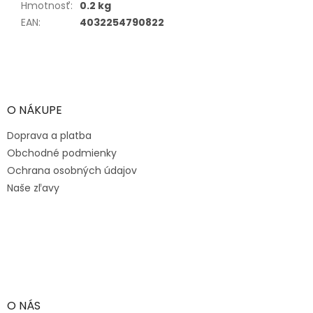
Hmotnosť
:
0.2 kg
EAN
:
4032254790822
Z
á
p
ä
O NÁKUPE
t
Doprava a platba
i
e
Obchodné podmienky
Ochrana osobných údajov
Naše zľavy
O NÁS