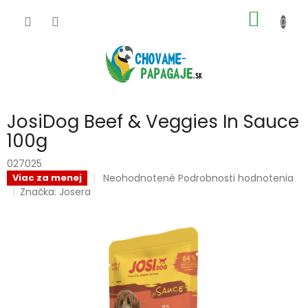
Prejsť
NÁKU
na
obsah
KOŠÍK
JosiDog Beef & Veggies In Sauce
100g
027025
Priemerné
Neohodnotené
Podrobnosti hodnotenia
Viac za menej
hodnotenie
Značka:
Josera
produktu
je
0,0
z
5
hviezdičiek.