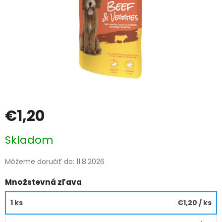
€1,20
Jednotková
Skladom
cena:
Môžeme doručiť do:
11.8.2026
Množstevná zľava
1 ks
€1,20
/ ks