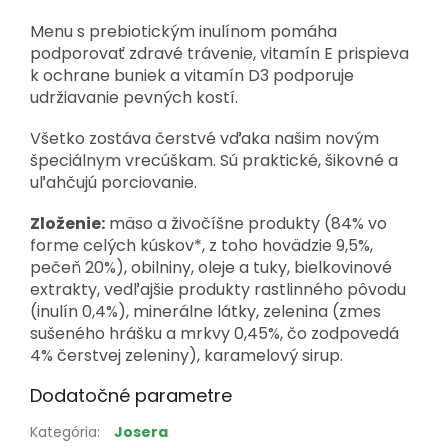
Menu s prebiotickým inulínom pomáha
podporovať zdravé trávenie, vitamín E prispieva
k ochrane buniek a vitamín D3 podporuje
udržiavanie pevných kostí.
Všetko zostáva čerstvé vďaka našim novým
špeciálnym vrecúškam. Sú praktické, šikovné a
uľahčujú porciovanie.
Zloženie:
mäso a živočíšne produkty (84% vo
forme celých kúskov*, z toho hovädzie 9,5%,
pečeň 20%), obilniny, oleje a tuky, bielkovinové
extrakty, vedľajšie produkty rastlinného pôvodu
(inulín 0,4%), minerálne látky, zelenina (zmes
sušeného hrášku a mrkvy 0,45%, čo zodpovedá
4% čerstvej zeleniny), karamelový sirup.
Dodatočné parametre
Kategória
:
Josera