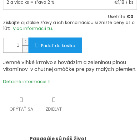
2 a viac ks = zľava 2 %
€1,18
/ ks
Ušetríte
€0
Získajte aj ďalšie zľavy a ich kombináciou si znížte ceny až o
10%.
Viac informácií tu.
Pridať do košíka
Jemné vlhké krmivo s hovädzím a zeleninou plnou
vitamínov v chutnej omáčke pre psy malých plemien.
Detailné informácie
OPÝTAŤ SA
ZDIEĽAŤ
Papagáje sú náš život