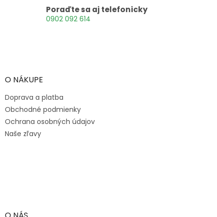
k
Poraďte sa aj telefonicky
y
0902 092 614
v
ý
p
Z
i
á
s
p
u
ä
O NÁKUPE
t
Doprava a platba
i
e
Obchodné podmienky
Ochrana osobných údajov
Naše zľavy
O NÁS