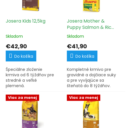
s
u
p
k
r
t
o
Josera Kids 12,5kg
Josera Mother &
o
d
Puppy Salmon & Rice
v
u
12,5kg
Skladom
Skladom
k
t
€42,90
€41,90
o
v
Do košíka
Do košíka
Špeciálne zloženie
Kompletné krmivo pre
krmiva od 6 týždňov pre
gravidné a dojčiace suky
stredné a veľké
a pre vyvíjajúce sa
plemená.
šteňatá do 8 týždňov.
Viac za menej
Viac za menej