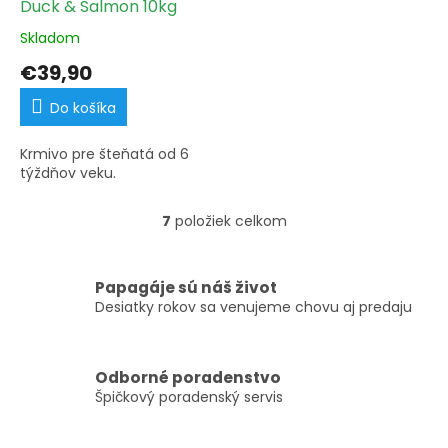
Duck & Salmon 10kg
Skladom
€39,90
Do košíka
Krmivo pre šteňatá od 6
týždňov veku.
7
položiek celkom
O
v
l
á
Papagáje sú náš život
d
Desiatky rokov sa venujeme chovu aj predaju
a
c
i
Odborné poradenstvo
e
Špičkový poradenský servis
p
r
v