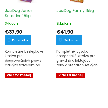
JosiDog Junior
JosiDog Family 15kg
Sensitive 15kg
Skladom
Skladom
€37,90
€41,90
Do košíka
Do košíka
Kompletné bezlepkové
Kompletné, vysoko
krmivo pre
energetické krmivo pre
dospievajúcich psov s
gravidné a laktujúce
citlivým trávením od
feny a šteňatá všetkých
osem týždňov.
plemien.
Viac za menej
Viac za menej