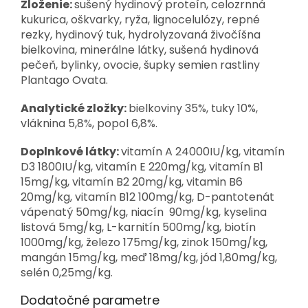
Zloženie:
s
ušený hydinový proteín, celozrnná
kukurica, oškvarky, ryža, lignocelulózy, repné
rezky, hydinový tuk, hydrolyzovaná živočíšna
bielkovina, minerálne látky, sušená hydinová
pečeň, bylinky, ovocie, šupky semien rastliny
Plantago Ovata.
Analytické zložky:
b
ielkoviny 35%, tuky 10%,
vláknina 5,8%, popol 6,8%.
Doplnkové látky:
vitamín A 24000IU/kg, vitamín
D3 1800IU/kg, vitamín E 220mg/kg, vitamín B1
15mg/kg, vitamín B2 20mg/kg, vitamin B6
20mg/kg, vitamín B12 100mg/kg, D-pantotenát
vápenatý 50mg/kg, niacín 90mg/kg, kyselina
listová 5mg/kg, L-karnitín 500mg/kg, biotín
1000mg/kg, železo 175mg/kg, zinok 150mg/kg,
mangán 15mg/kg, meď 18mg/kg, jód 1,80mg/kg,
selén 0,25mg/kg.
Dodatočné parametre