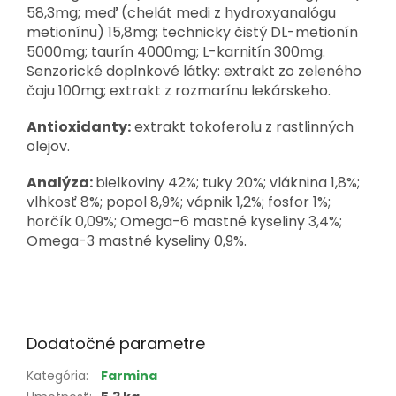
58,3mg; meď (chelát medi z hydroxyanalógu
metionínu) 15,8mg; technicky čistý DL-metionín
5000mg; taurín 4000mg; L-karnitín 300mg.
Senzorické doplnkové látky: extrakt zo zeleného
čaju 100mg; extrakt z rozmarínu lekárskeho.
Antioxidanty:
extrakt tokoferolu z rastlinných
olejov.
Analýza:
b
ielkoviny 42%; tuky 20%; vláknina 1,8%;
vlhkosť 8%; popol 8,9%; vápnik 1,2%; fosfor 1%;
horčík 0,09%; Omega-6 mastné kyseliny 3,4%;
Omega-3 mastné kyseliny 0,9%.
Dodatočné parametre
Kategória
:
Farmina