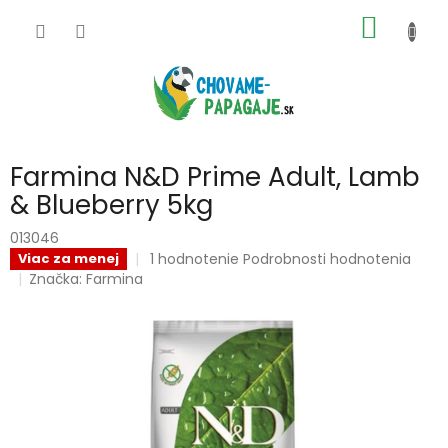
Prejsť
NÁKU
na
obsah
KOŠÍK
Farmina N&D Prime Adult, Lamb
& Blueberry 5kg
013046
Priemerné
1 hodnotenie
Podrobnosti hodnotenia
Viac za menej
hodnotenie
Značka:
Farmina
produktu
je
5,0
z
5
hviezdičiek.