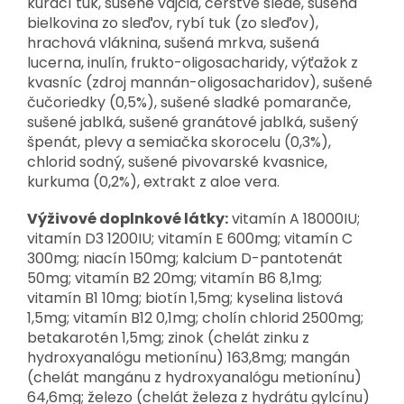
kurací tuk, sušené vajcia, čerstvé slede, sušená
bielkovina zo sleďov, rybí tuk (zo sleďov),
hrachová vláknina, sušená mrkva, sušená
lucerna, inulín, frukto-oligosacharidy, výťažok z
kvasníc (zdroj mannán-oligosacharidov), sušené
čučoriedky (0,5%), sušené sladké pomaranče,
sušené jablká, sušené granátové jablká, sušený
špenát, plevy a semiačka skorocelu (0,3%),
chlorid sodný, sušené pivovarské kvasnice,
kurkuma (0,2%), extrakt z aloe vera.
Výživové doplnkové látky:
vitamín A 18000IU;
vitamín D3 1200IU; vitamín E 600mg; vitamín C
300mg; niacín 150mg; kalcium D-pantotenát
50mg; vitamín B2 20mg; vitamín B6 8,1mg;
vitamín B1 10mg; biotín 1,5mg; kyselina listová
1,5mg; vitamín B12 0,1mg; cholín chlorid 2500mg;
betakarotén 1,5mg; zinok (chelát zinku z
hydroxyanalógu metionínu) 163,8mg; mangán
(chelát mangánu z hydroxyanalógu metionínu)
64,6mg; železo (chelát železa z hydrátu gylcínu)