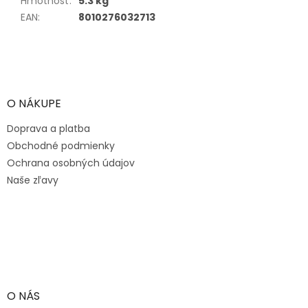
Hmotnosť
:
5.3 kg
EAN
:
8010276032713
Z
á
p
ä
O NÁKUPE
t
Doprava a platba
i
e
Obchodné podmienky
Ochrana osobných údajov
Naše zľavy
O NÁS