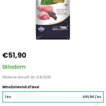
€51,90
Jednotková
Skladom
cena:
Môžeme doručiť do:
12.8.2026
Množstevná zľava
1 ks
€51,90
/ ks