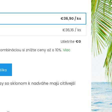
€36,90
/ ks
€36,16
/ ks
Ušetríte
€0
h kombináciou si znížte ceny až o 10%.
Viac
šíka
y so sklonom k nadváhe majú citlivejší