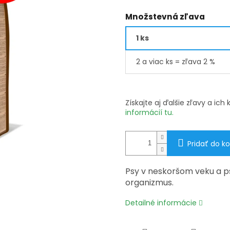
Množstevná zľava
1 ks
2 a viac ks = zľava 2 %
Získajte aj ďalšie zľavy a ic
informácií tu.
Pridať do ko
Psy v neskoršom veku a ps
organizmus.
Detailné informácie