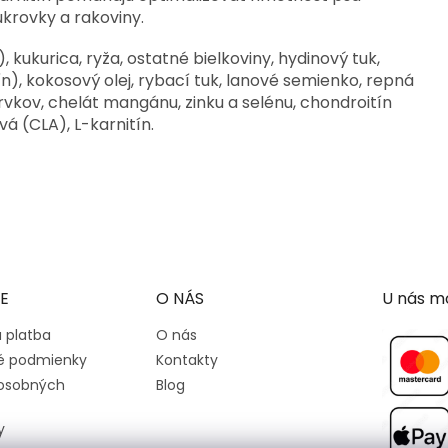
krovky a rakoviny.
 kukurica, ryža, ostatné bielkoviny, hydinový tuk,
n), kokosový olej, rybací tuk, lanové semienko, repná
vkov, chelát mangánu, zinku a selénu, chondroitín
á (CLA), L-karnitín.
E
O NÁS
U nás mô
 platba
O nás
 podmienky
Kontakty
osobných
Blog
y