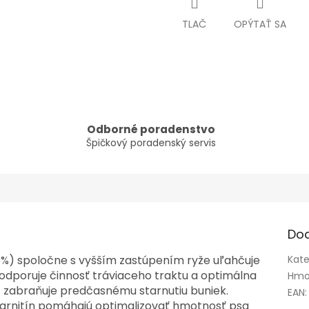
TLAČ
OPÝTAŤ SA
Odborné poradenstvo
Špičkový poradenský servis
Do
(8%) spoločne s vyšším zastúpením ryže uľahčuje
Kate
podporuje činnosť tráviaceho traktu a optimálna
Hmo
) zabraňuje predčasnému starnutiu buniek.
EAN
:
-karnitín pomáhajú optimalizovať hmotnosť psa