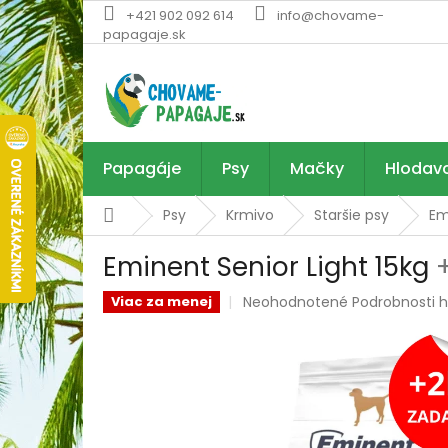
Prejsť
+421 902 092 614
info@chovame-
na
papagaje.sk
obsah
Papagáje
Psy
Mačky
Hlodav
Domov
Psy
Krmivo
Staršie psy
Em
Eminent Senior Light 15kg
Priemerné
Neohodnotené
Podrobnosti 
Viac za menej
hodnotenie
produktu
je
0,0
z
5
hviezdičiek.