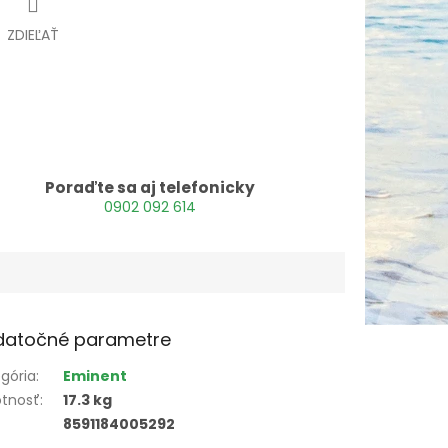
ZDIEĽAŤ
Poraďte sa aj telefonicky
0902 092 614
datočné parametre
gória
:
Eminent
tnosť
:
17.3 kg
8591184005292