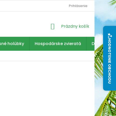
Prihlásenie
NÁKUPNÝ
Prázdny košík
KOŠÍK
HODNOTENIE OBCHODU
sné holúbky
Hospodárske zvieratá
Dezinfekcia