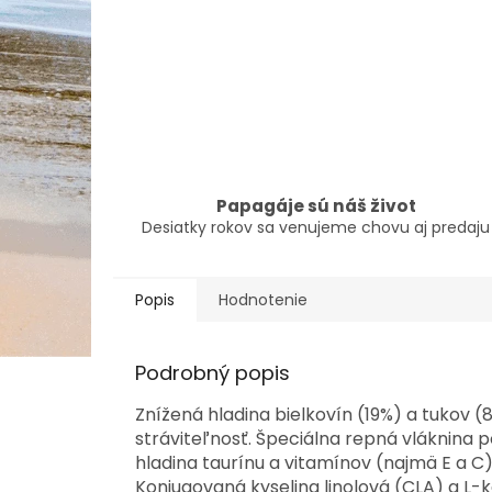
Papagáje sú náš život
Desiatky rokov sa venujeme chovu aj predaju
Popis
Hodnotenie
Podrobný popis
Znížená hladina bielkovín (19%) a tukov 
stráviteľnosť. Špeciálna repná vláknina 
hladina taurínu a vitamínov (najmä E a C
Konjugovaná kyselina linolová (CLA) a L