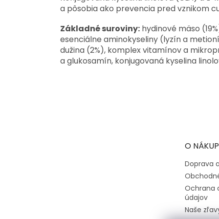
a pôsobia ako prevencia pred vznikom cu
Základné suroviny:
hydinové mäso (19%),
esenciálne aminokyseliny (lyzín a metioní
dužina (2%), komplex vitamínov a mikropr
a glukosamín, konjugovaná kyselina linolov
Z
á
p
ä
t
O NÁKUP
i
e
Doprava a
Obchodné
Ochrana 
údajov
Naše zľav