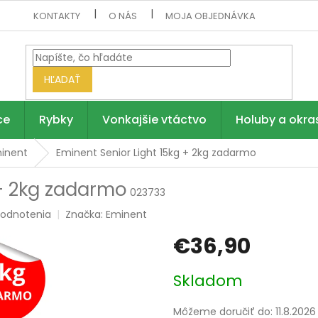
KONTAKTY
O NÁS
MOJA OBJEDNÁVKA
HĽADAŤ
ce
Rybky
Vonkajšie vtáctvo
Holuby a okra
inent
Eminent Senior Light 15kg
+ 2kg zadarmo
+ 2kg zadarmo
023733
hodnotenia
Značka:
Eminent
€36,90
Jednotková
Skladom
cena:
Môžeme doručiť do:
11.8.2026