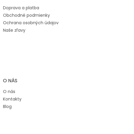
t
Doprava a platba
i
e
Obchodné podmienky
Ochrana osobných údajov
Naše zľavy
O NÁS
O nás
Kontakty
Blog