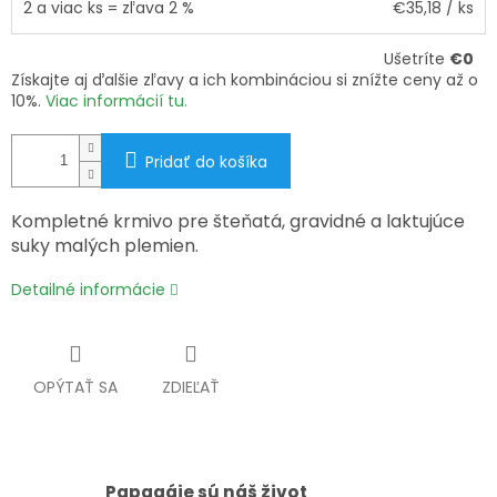
2 a viac ks = zľava 2 %
€35,18
/ ks
Ušetríte
€0
Získajte aj ďalšie zľavy a ich kombináciou si znížte ceny až o
10%.
Viac informácií tu.
Pridať do košíka
Kompletné krmivo pre šteňatá, gravidné a laktujúce
suky malých plemien.
Detailné informácie
OPÝTAŤ SA
ZDIEĽAŤ
Papagáje sú náš život