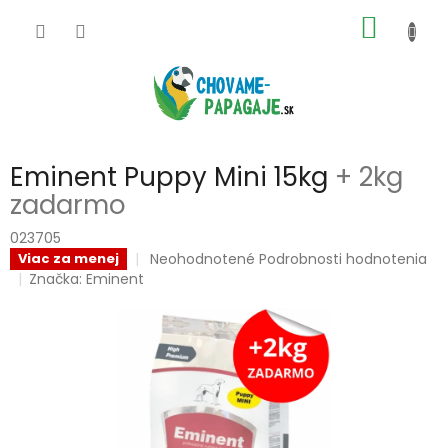
Prejsť
NÁKU
na
obsah
KOŠÍK
Eminent Puppy Mini 15kg
+ 2kg
zadarmo
023705
Priemerné
Neohodnotené
Podrobnosti hodnotenia
Viac za menej
hodnotenie
Značka:
Eminent
produktu
je
0,0
z
5
hviezdičiek.