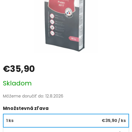
€35,90
Jednotková
Skladom
cena:
Môžeme doručiť do:
12.8.2026
Množstevná zľava
1 ks
€35,90
/ ks