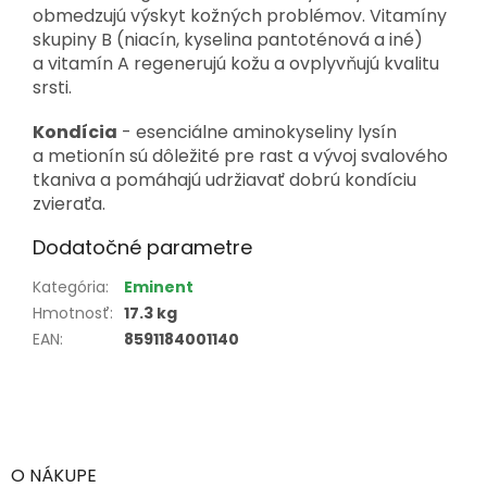
obmedzujú výskyt kožných problémov. Vitamíny
skupiny B (niacín, kyselina pantoténová a iné)
a vitamín A regenerujú kožu a ovplyvňujú kvalitu
srsti.
Kondícia
- esenciálne aminokyseliny lysín
a metionín sú dôležité pre rast a vývoj svalového
tkaniva a pomáhajú udržiavať dobrú kondíciu
zvieraťa.
Dodatočné parametre
Kategória
:
Eminent
Hmotnosť
:
17.3 kg
EAN
:
8591184001140
Z
á
p
ä
O NÁKUPE