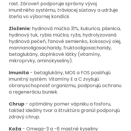
rast. Zároveň podporuje správny vývoj
imunitného systému, tráviacej sústavy a udržuje
šteňa vo výbornej kondícii.
Zloženie:
hydinová múčka 31%, kukurica, pšenica,
hydinový tuk, rybia múčka, ryža, hydrolyzovaná
hydinová pečeň, ľanové semienko, kokosový olej,
mannanoligosacharidy, fruktooligosacharidy,
betaglukány, doplnkové látky (vitamíny,
mikroprvky, aminokyseliny).
Imunita
- betaglukány, MOS a FOS posilňujú
imunitný systém. Vitamíny E a C zvyšujú
obranyschopnosť organizmu, podporujú ochranu
a regeneráciu buniek.
Chrup
- optimálny pomer vápniku a fosforu,
taktiež ideálny tvar a štruktúra granúl podporujú
zdravý chrup.
Koža
- Omega-3 a -6 mastné kyseliny