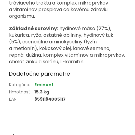
tráviaceho traktu a komplex mikroprvkov
a vitamínov prospieva celkovému zdraviu
organizmu.
Základné suroviny:
hydinové mäso (27%),
kukurica, ryža, ostatné obilniny, hydinový tuk
(5%), esenciálne aminokyseliny (lyzín
a metionín), kokosový olej, lanové semeno,
repná dužina, komplex vitamínov a mikroprvkov,
chelát zinku a selénu, L-karnitín.
Dodatočné parametre
Kategória
:
Eminent
Hmotnosť
:
15.3 kg
EAN
:
8591184005117
Z
á
p