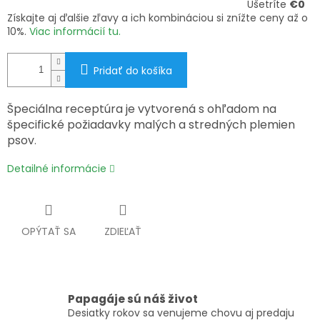
Ušetríte
€0
Získajte aj ďalšie zľavy a ich kombináciou si znížte ceny až o
10%.
Viac informácií tu.
Pridať do košíka
Špeciálna receptúra je vytvorená s ohľadom na
špecifické požiadavky malých a stredných plemien
psov
.
Detailné informácie
OPÝTAŤ SA
ZDIEĽAŤ
Papagáje sú náš život
Desiatky rokov sa venujeme chovu aj predaju