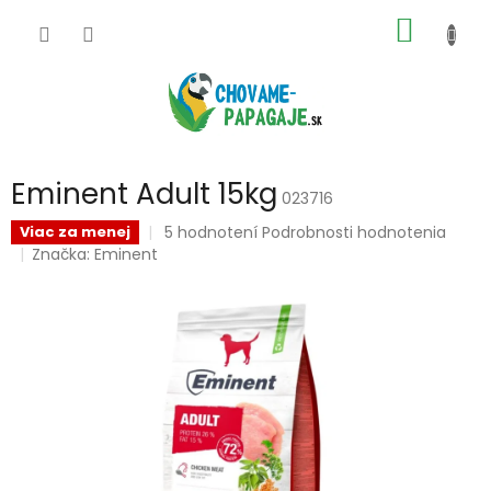
Prejsť
NÁKU
na
obsah
KOŠÍK
Eminent Adult 15kg
023716
Priemerné
5 hodnotení
Podrobnosti hodnotenia
Viac za menej
hodnotenie
Značka:
Eminent
produktu
je
5,0
z
5
hviezdičiek.