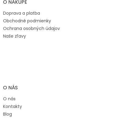
ä
O NÁKUPE
t
Doprava a platba
i
e
Obchodné podmienky
Ochrana osobných údajov
Naše zľavy
O NÁS
O nás
Kontakty
Blog