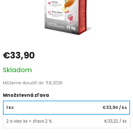
€33,90
Jednotková
Skladom
cena:
Môžeme doručiť do:
11.8.2026
Množstevná zľava
1 ks
€33,90
/ ks
2 a viac ks = zľava 2 %
€33,22
/ ks