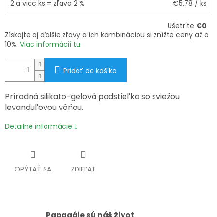
2 a viac ks = zľava 2 %
€5,78
/ ks
Ušetríte
€0
Získajte aj ďalšie zľavy a ich kombináciou si znížte ceny až o
10%.
Viac informácií tu.
Pridať do košíka
Prírodná silikato-gelová podstieľka so sviežou
levanduľovou vôňou.
Detailné informácie
OPÝTAŤ SA
ZDIEĽAŤ
Papagáje sú náš život