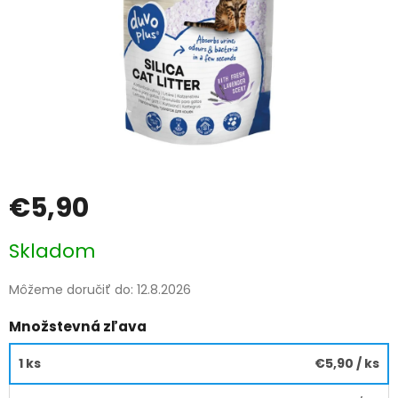
€5,90
Jednotková
Skladom
cena:
Môžeme doručiť do:
12.8.2026
Množstevná zľava
1 ks
€5,90
/ ks