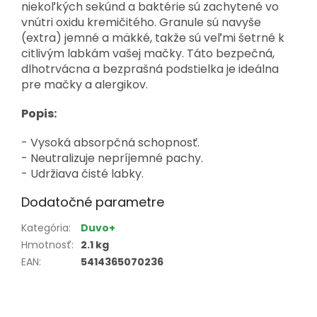
niekoľkých sekúnd a baktérie sú zachytené vo
vnútri oxidu kremičitého. Granule sú navyše
(extra) jemné a mäkké, takže sú veľmi šetrné k
citlivým labkám vašej mačky. Táto bezpečná,
dlhotrvácna a bezprašná podstielka je ideálna
pre mačky a alergikov.
Popis:
- Vysoká absorpčná schopnosť.
- Neutralizuje nepríjemné pachy.
- Udržiava čisté labky.
Dodatočné parametre
Kategória
:
Duvo+
Hmotnosť
:
2.1 kg
EAN
:
5414365070236
Z