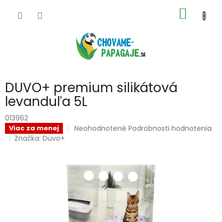
Prejsť
NÁKU
na
obsah
KOŠÍK
DUVO+ premium silikátová
levanduľa 5L
013962
Priemerné
Neohodnotené
Podrobnosti hodnotenia
Viac za menej
hodnotenie
Značka:
Duvo+
produktu
je
0,0
z
5
hviezdičiek.