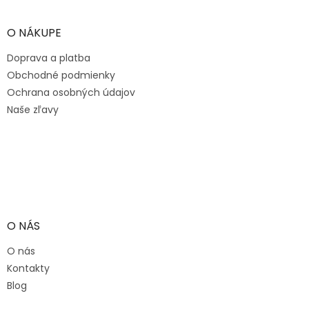
á
p
ä
O NÁKUPE
t
Doprava a platba
i
e
Obchodné podmienky
Ochrana osobných údajov
Naše zľavy
O NÁS
O nás
Kontakty
Blog