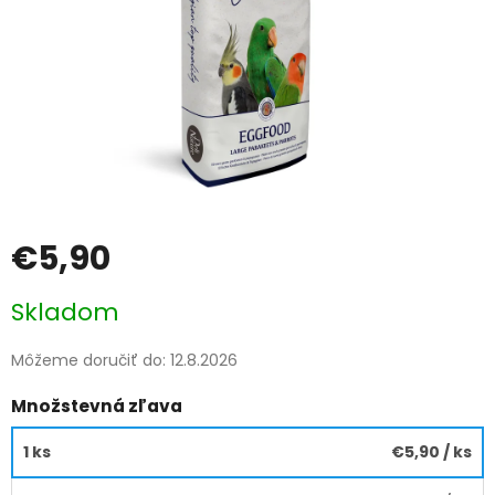
€5,90
Jednotková
Skladom
cena:
Môžeme doručiť do:
12.8.2026
Množstevná zľava
1 ks
€5,90
/ ks