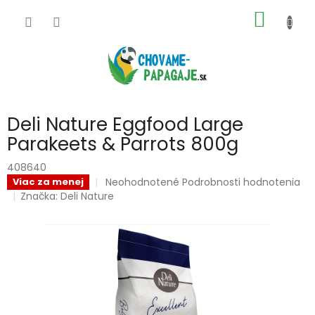
Prejsť
NÁKU
na
obsah
KOŠÍK
Deli Nature Eggfood Large
Parakeets & Parrots 800g
408640
Priemerné
Neohodnotené
Podrobnosti hodnotenia
Viac za menej
hodnotenie
Značka:
Deli Nature
produktu
je
0,0
z
5
hviezdičiek.