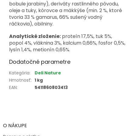
bobule jarabiny), deriváty rastlinného pôvodu,
oleje a tuky, kôrovce a mäkkýše (min. 2 %, ktoré
tvoria 33 % gamarus, 66% sušený vodný
ráčkovia), obilniny.
Analytické zloženie:
proteín 17,5%, tuk 5%,
popol 4%, vláknina 3%, kalcium 0,66%, fosfor 0,5%,
lysín 1,4%, metionín 0,65%.
Dodatočné parametre
Kategória
:
Deli Nature
Hmotnosť
:
1 kg
EAN
:
5411860803413
Z
á
p
ä
O NÁKUPE
t