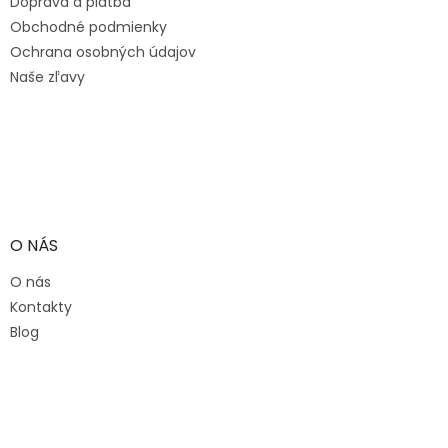
Doprava a platba
i
e
Obchodné podmienky
Ochrana osobných údajov
Naše zľavy
O NÁS
O nás
Kontakty
Blog