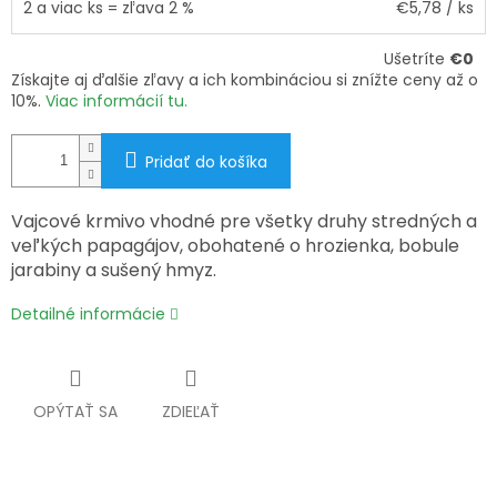
2 a viac ks = zľava 2 %
€5,78
/ ks
Ušetríte
€0
Získajte aj ďalšie zľavy a ich kombináciou si znížte ceny až o
10%.
Viac informácií tu.
Pridať do košíka
Vajcové krmivo vhodné pre všetky druhy stredných a
veľkých papagájov, obohatené o hrozienka, bobule
jarabiny a sušený hmyz.
Detailné informácie
OPÝTAŤ SA
ZDIEĽAŤ