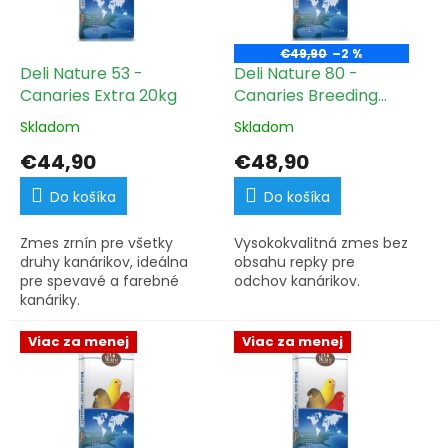
s
u
p
k
r
t
€49,90
–2 %
o
Deli Nature 53 -
Deli Nature 80 -
o
d
Canaries Extra 20kg
Canaries Breeding
v
u
Without Rapeseed
Skladom
Skladom
k
20kg
t
€44,90
€48,90
o
v
Do košíka
Do košíka
Zmes zrnín pre všetky
Vysokokvalitná zmes bez
druhy kanárikov, ideálna
obsahu repky pre
pre spevavé a farebné
odchov kanárikov.
kanáriky.
Viac za menej
Viac za menej