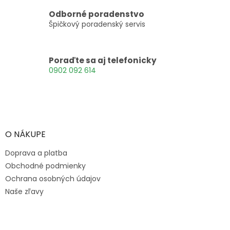
i
Odborné poradenstvo
e
Špičkový poradenský servis
p
r
v
k
Poraďte sa aj telefonicky
y
0902 092 614
v
ý
p
Z
i
á
s
p
u
ä
O NÁKUPE
t
Doprava a platba
i
e
Obchodné podmienky
Ochrana osobných údajov
Naše zľavy