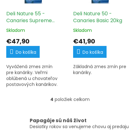
Deli Nature 55 -
Deli Nature 50 -
Canaries Supreme
Canaries Basic 20kg
20kg
Skladom
Skladom
€47,90
€41,90
Do košíka
Do košíka
Vyvážená zmes zrnín
Základná zmes zrnín pre
pre kanáriky. Veľmi
kanáriky.
oblúbená u chovateľov
postavových kanárikov.
4
položiek celkom
O
v
l
á
Papagáje sú náš život
d
Desiatky rokov sa venujeme chovu aj predaju
a
c