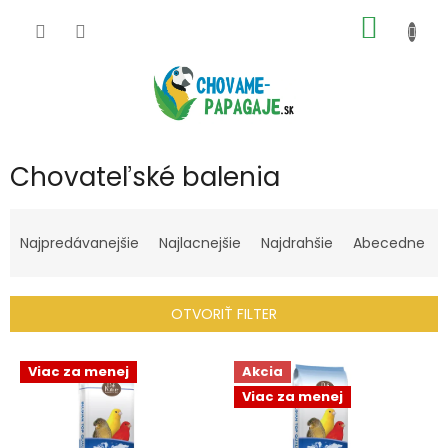
Prejsť
NÁKU
na
obsah
KOŠÍK
Chovateľské balenia
R
a
Najpredávanejšie
Najlacnejšie
Najdrahšie
Abecedne
d
e
n
OTVORIŤ FILTER
i
e
V
p
Viac za menej
Akcia
ý
r
Viac za menej
p
o
i
d