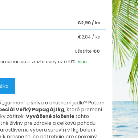
€2,90
/ ks
€2,84
/ ks
Ušetríte
€0
h kombináciou si znížte ceny až o 10%.
Viac
šíka
 „gurmán“ a sníva o chutnom jedle? Potom
peciál Veľký Papagáj 1kg
, ktoré premení
ky zážitok.
Vyvážené zloženie
tohto
né živiny pre zdravie a celkovú pohodu
rostlivému výberu surovín v 1kg balení
ík presne to, čo potrebuje pre spokojný