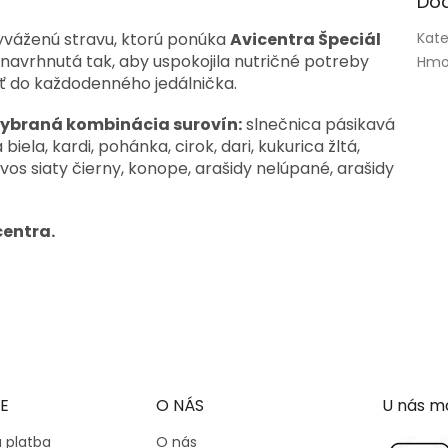
Do
yváženú stravu, ktorú ponúka
Avicentra Špeciál
Kate
 navrhnutá tak, aby uspokojila nutričné potreby
Hmo
sť do každodenného jedálnička.
o vybraná kombinácia surovín:
slnečnica pásikavá
iela, kardi, pohánka, cirok, dari, kukurica žltá,
vos siaty čierny, konope, arašidy nelúpané, arašidy
centra.
E
O NÁS
U nás mô
 platba
O nás