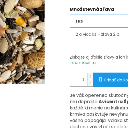
Množstevná zľava
1 ks
2 a viac ks = zľava 2 %
Získajte aj ďalšie zľavy a ic
informácií tu.
Pridať do ko
Je váš operenec skutočný
mu doprajte
Avicentra Š
každé kŕmenie na kulinárs
krmiva poskytuje nevyhnut
vášho papagája. Vďaka sta
dostane váš vtáčí spoločn