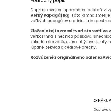
Podrobný popis
Doprajte svojmu operenému priateľovi v
Veľký Papagáj 1kg
. Táto kŕmna zmes je
veľkých papagájov a priniesla im pestro
Zloženie tejto zmesi tvorí starostliv
veľkozrnná, slnečnica pásikavá, slnečnica b
kukurica červená, ovos nahý, ovos siaty, o
lúpané, tekvica a cédrové orechy
.
Rozvážené z originálneho balenia Avi
Z
á
p
ä
t
O NÁKUP
i
e
Doprava a