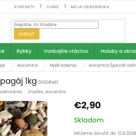
KONTAKTY
O NÁS
MOJA OBJEDNÁVKA
HĽADAŤ
ce
Rybky
Vonkajšie vtáctvo
Holuby a okra
áje
Avicentra
Malé balenia
Avicentra Špeciál Veľk
apagáj 1kg
003084R1
hodnotenia
Značka:
Avicentra
€2,90
Jednotková
Skladom
cena:
Môžeme doručiť do:
12.8.202