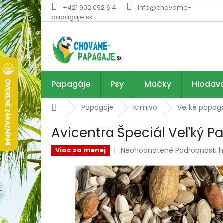
Prejsť
+421 902 092 614
info@chovame-
na
papagaje.sk
obsah
Papagáje
Psy
Mačky
Hlodav
Domov
Papagáje
Krmivo
Veľké papag
Avicentra Špeciál Veľký P
Priemerné
Neohodnotené
Podrobnosti 
Viac za menej
hodnotenie
produktu
je
0,0
z
5
hviezdičiek.