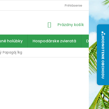
Prihlásenie
NÁKUPNÝ
Prázdny košík
KOŠÍK
HODNOTENIE OBCHODU
sné holúbky
Hospodárske zvieratá
Dezinfekcia
ý Papagáj 1kg
6