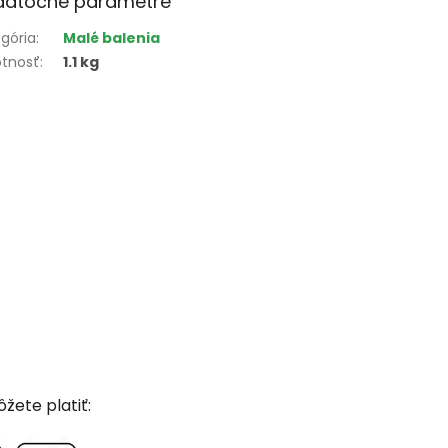
datočné parametre
gória
:
Malé balenia
tnosť
:
1.1 kg
žete platiť: