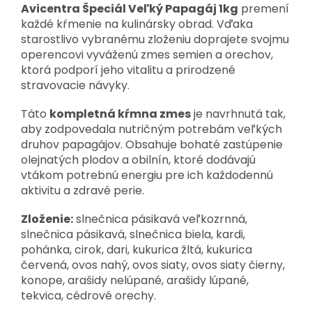
Avicentra Špeciál Veľký Papagáj 1kg
premení
každé kŕmenie na kulinársky obrad. Vďaka
starostlivo vybranému zloženiu doprajete svojmu
operencovi vyváženú zmes semien a orechov,
ktorá podporí jeho vitalitu a prirodzené
stravovacie návyky.
Táto
kompletná kŕmna zmes
je navrhnutá tak,
aby zodpovedala nutričným potrebám veľkých
druhov papagájov. Obsahuje bohaté zastúpenie
olejnatých plodov a obilnín, ktoré dodávajú
vtákom potrebnú energiu pre ich každodennú
aktivitu a zdravé perie.
Zloženie:
slnečnica pásikavá veľkozrnná,
slnečnica pásikavá, slnečnica biela, kardi,
pohánka, cirok, dari, kukurica žltá, kukurica
červená, ovos nahý, ovos siaty, ovos siaty čierny,
konope, arašidy nelúpané, arašidy lúpané,
tekvica, cédrové orechy.