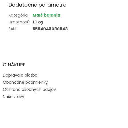
Dodatočné parametre
Kategória
:
Malé balenia
Hmotnosť
:
1.1 kg
EAN
:
8594048030843
Z
á
p
ä
O NÁKUPE
t
Doprava a platba
i
e
Obchodné podmienky
Ochrana osobných údajov
Naše zľavy