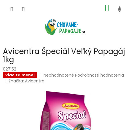
Prejsť
NÁKU
na
obsah
KOŠÍK
Avicentra Špeciál Veľký Papagáj
1kg
027152
Priemerné
Neohodnotené
Podrobnosti hodnotenia
Viac za menej
hodnotenie
Značka:
Avicentra
produktu
je
0,0
z
5
hviezdičiek.