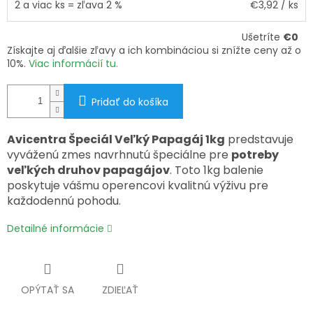
2 a viac ks = zľava 2 %
€3,92
/ ks
Ušetríte
€0
Získajte aj ďalšie zľavy a ich kombináciou si znížte ceny až o
10%.
Viac informácií tu.
Pridať do košíka
Avicentra Špeciál Veľký Papagáj 1kg
predstavuje
vyváženú zmes navrhnutú špeciálne pre
potreby
veľkých druhov papagájov
. Toto 1kg balenie
poskytuje vášmu operencovi kvalitnú výživu pre
každodennú pohodu.
Detailné informácie
OPÝTAŤ SA
ZDIEĽAŤ