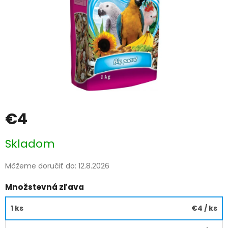
€4
Jednotková
Skladom
cena:
Môžeme doručiť do:
12.8.2026
Množstevná zľava
1 ks
€4
/ ks