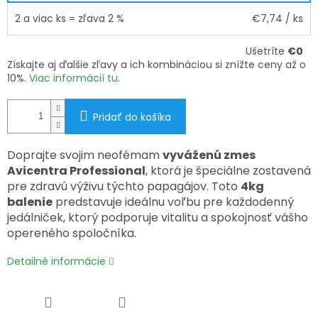
2 a viac ks = zľava 2 %
€7,74
/ ks
Ušetríte
€0
Získajte aj ďalšie zľavy a ich kombináciou si znížte ceny až o
10%.
Viac informácií tu.
Pridať do košíka
Doprajte svojim neofémam
vyváženú zmes
Avicentra Professional
, ktorá je špeciálne zostavená
pre zdravú výživu týchto papagájov. Toto
4kg
balenie
predstavuje ideálnu voľbu pre každodenný
jedálniček, ktorý podporuje vitalitu a spokojnosť vášho
opereného spoločníka.
Detailné informácie