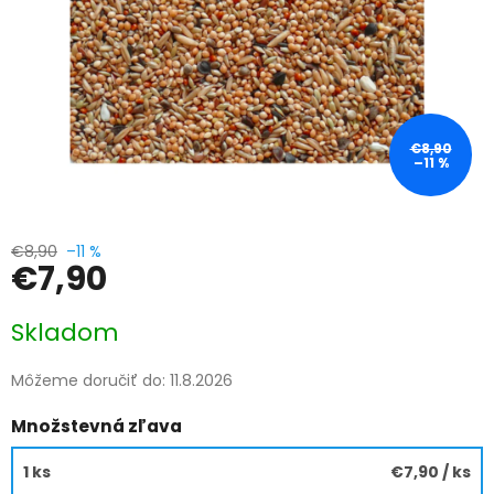
€8,90
–11 %
€8,90
–11 %
€7,90
Jednotková
Skladom
cena:
Môžeme doručiť do:
11.8.2026
Množstevná zľava
1 ks
€7,90
/ ks