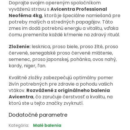
Doprajte svojim opereným spoločníkom
vyváženú stravu s
Avicentra Professional
Neoféma 4kg
, ktorá je špeciálne namiešaná pre
potreby malých a stredných papagájov. Táto
zmes im dodá potrebnú energiu a vitalitu, vďaka
čomu premeníte každé kŕmenie na zdravý rituál.
Zloženie:
lesknica, proso biele, proso žlté, proso
červené, senegalské proso červené mlátenie,
semenec, proso japonskej, pohánka, ovos nahý,
kardy, niger, ľan.
Kvalitné zložky zabezpečujú optimálny pomer
živín potrebných pre zdravie a pohodu vašich
vtákov.
Rozvážené z originálneho balenia
Avicentra
, čo zaručuje čerstvosť a kvalitu, na
ktorú ste u tejto značky zvyknutí.
Dodatočné parametre
Kategória
:
Malé balenia