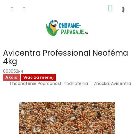
Prejsť
NÁKU
na
obsah
KOŠÍK
Avicentra Professional Neoféma
4kg
003052R4
Akcia
Viac za menej
Priemerné
1 hodnotenie
Podrobnosti hodnotenia
Značka:
Avicentra
hodnotenie
produktu
je
5,0
z
5
hviezdičiek.