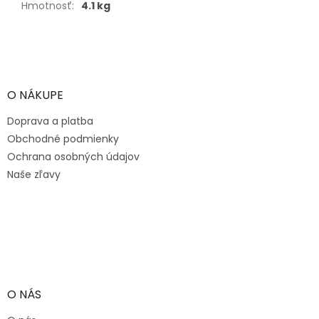
Hmotnosť
:
4.1 kg
Z
á
p
ä
O NÁKUPE
t
Doprava a platba
i
e
Obchodné podmienky
Ochrana osobných údajov
Naše zľavy
O NÁS