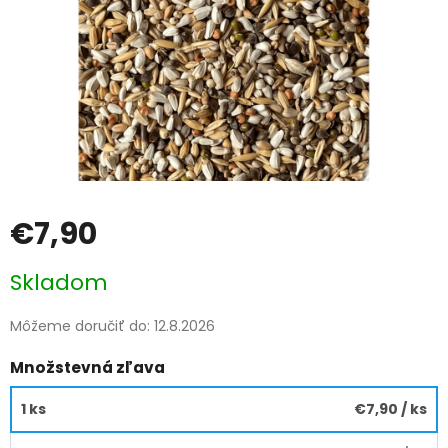
€7,90
Jednotková
Skladom
cena:
Môžeme doručiť do:
12.8.2026
Množstevná zľava
1 ks
€7,90
/ ks