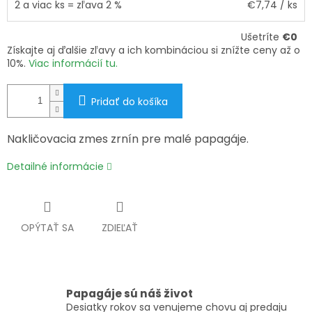
2 a viac ks = zľava 2 %
€7,74
/ ks
Ušetríte
€0
Získajte aj ďalšie zľavy a ich kombináciou si znížte ceny až o
10%.
Viac informácií tu.
Pridať do košíka
Nakličovacia zmes zrnín pre malé papagáje.
Detailné informácie
OPÝTAŤ SA
ZDIEĽAŤ
Papagáje sú náš život
Desiatky rokov sa venujeme chovu aj predaju