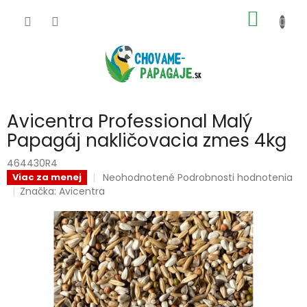
Prejsť
NÁKU
na
obsah
KOŠÍK
Avicentra Professional Malý
Papagáj nakličovacia zmes 4kg
464430R4
Priemerné
Neohodnotené
Podrobnosti hodnotenia
Viac za menej
hodnotenie
Značka:
Avicentra
produktu
je
0,0
z
5
hviezdičiek.