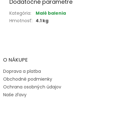
Dodatočné parametre
Kategória
:
Malé balenia
Hmotnosť
:
4.1 kg
Z
á
p
ä
O NÁKUPE
t
Doprava a platba
i
e
Obchodné podmienky
Ochrana osobných údajov
Naše zľavy