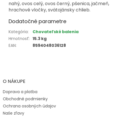
nahý, ovos celý, ovos černý, pšenica, jačmeň,
hrachové vločky, svätojánsky chlieb.
Dodatočné parametre
Kategória
:
Chovateľské balenia
Hmotnosť
:
15.3 kg
EAN
:
8594048036128
Z
á
p
ä
O NÁKUPE
t
Doprava a platba
i
e
Obchodné podmienky
Ochrana osobných údajov
Naše zľavy