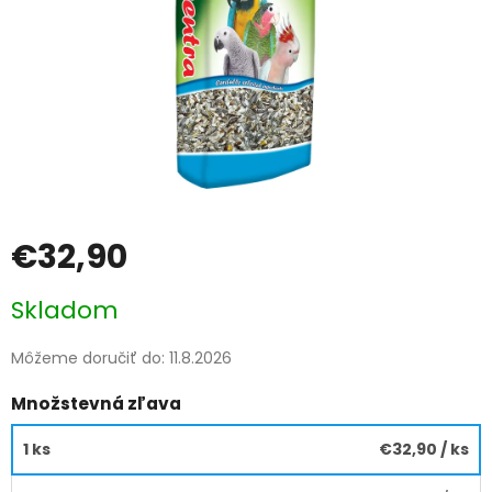
€32,90
Jednotková
Skladom
cena:
Môžeme doručiť do:
11.8.2026
Množstevná zľava
1 ks
€32,90
/ ks