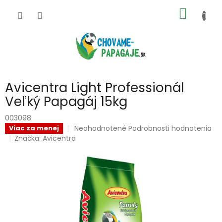
Prejsť
NÁKU
na
obsah
KOŠÍK
Avicentra Light Professionál
Veľký Papagáj 15kg
003098
Priemerné
Neohodnotené
Podrobnosti hodnotenia
Viac za menej
hodnotenie
Značka:
Avicentra
produktu
je
0,0
z
5
hviezdičiek.