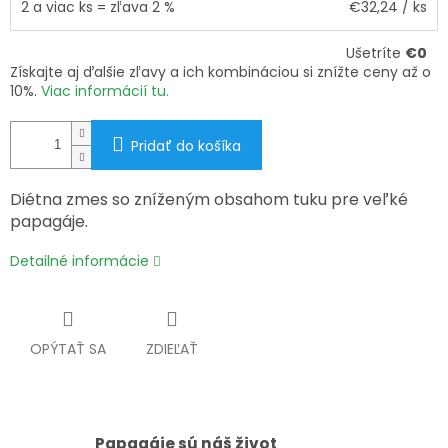
2 a viac ks = zľava 2 %
€32,24
/ ks
Ušetríte
€0
Získajte aj ďalšie zľavy a ich kombináciou si znížte ceny až o
10%.
Viac informácií tu.
Pridať do košíka
Diétna zmes so zníženým obsahom tuku pre veľké
papagáje.
Detailné informácie
OPÝTAŤ SA
ZDIEĽAŤ
Papagáje sú náš život