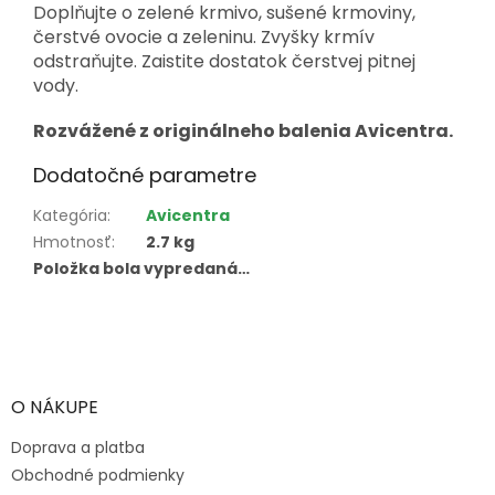
Doplňujte o zelené krmivo, sušené krmoviny,
čerstvé ovocie a zeleninu. Zvyšky krmív
odstraňujte. Zaistite dostatok čerstvej pitnej
vody.
Rozvážené z originálneho balenia Avicentra.
Dodatočné parametre
Kategória
:
Avicentra
Hmotnosť
:
2.7 kg
Položka bola vypredaná…
Z
á
p
ä
O NÁKUPE
t
Doprava a platba
i
e
Obchodné podmienky