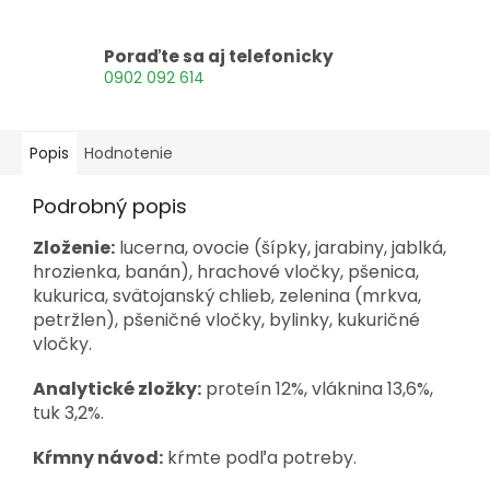
Poraďte sa aj telefonicky
0902 092 614
Popis
Hodnotenie
Podrobný popis
Zloženie:
lucerna, ovocie (šípky, jarabiny, jablká,
hrozienka, banán), hrachové vločky, pšenica,
kukurica, svätojanský chlieb, zelenina (mrkva,
petržlen), pšeničné vločky, bylinky, kukuričné ​​
vločky.
Analytické zložky:
proteín 12%, vláknina 13,6%,
tuk 3,2%.
Kŕmny návod:
kŕmte podľa potreby.