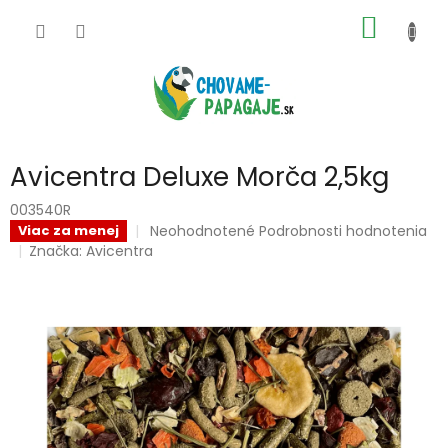
Prejsť
NÁKU
na
obsah
KOŠÍK
Avicentra Deluxe Morča 2,5kg
003540R
Priemerné
Neohodnotené
Podrobnosti hodnotenia
Viac za menej
hodnotenie
Značka:
Avicentra
produktu
je
0,0
z
5
hviezdičiek.