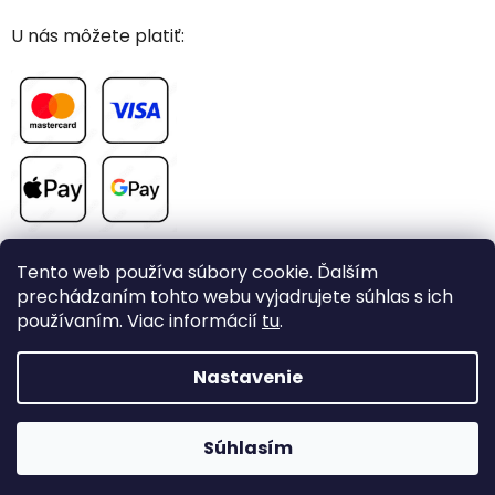
U nás môžete platiť:
Tento web používa súbory cookie. Ďalším
prechádzaním tohto webu vyjadrujete súhlas s ich
používaním. Viac informácií
tu
.
Vytvoril Shoptet
Nastavenie
Copyright 2026
CHOVAME-PAPAGAJE.sk
. Všetky práva
Súhlasím
vyhradené.