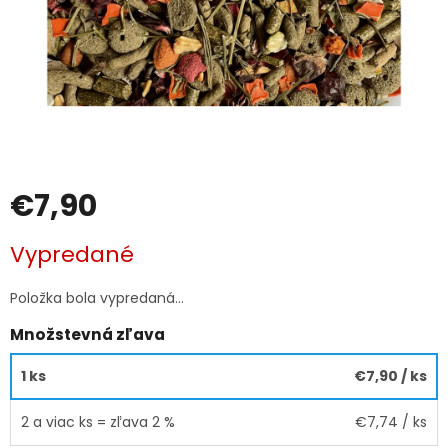
€7,90
Jednotková
Vypredané
cena:
Položka bola vypredaná…
Množstevná zľava
1 ks
€7,90
/ ks
2 a viac ks = zľava 2 %
€7,74
/ ks