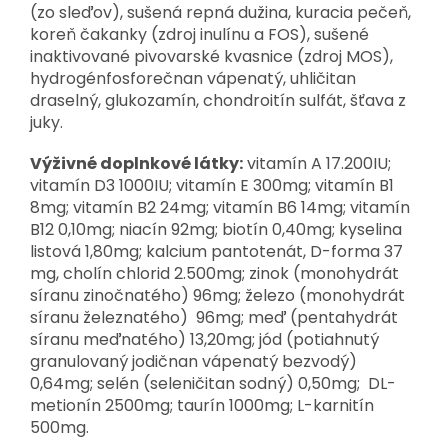
(zo sleďov), sušená repná dužina, kuracia pečeň,
koreň čakanky (zdroj inulínu a FOS), sušené
inaktivované pivovarské kvasnice (zdroj MOS),
hydrogénfosforečnan vápenatý, uhličitan
draselný, glukozamín, chondroitín sulfát, šťava z
juky.
Výživné doplnkové látky:
vitamín A 17.200IU;
vitamín D3 1000IU; vitamín E 300mg; vitamín B1
8mg; vitamín B2 24mg; vitamín B6 14mg; vitamín
B12 0,10mg; niacín 92mg; biotín 0,40mg; kyselina
listová 1,80mg; kalcium pantotenát, D-forma 37
mg, cholín chlorid 2.500mg; zinok (monohydrát
síranu zinočnatého) 96mg; železo (monohydrát
síranu železnatého) 96mg; meď (pentahydrát
síranu meďnatého) 13,20mg; jód (potiahnutý
granulovaný jodičnan vápenatý bezvodý)
0,64mg; selén (seleničitan sodný) 0,50mg; DL-
metionín 2500mg; taurín 1000mg; L-karnitín
500mg.