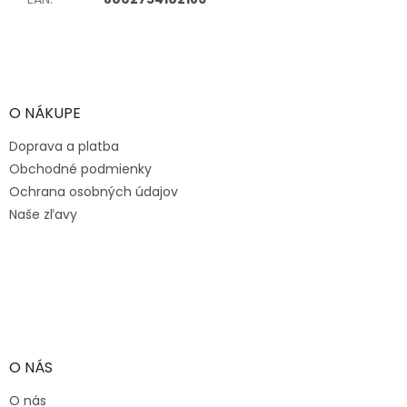
Z
á
p
ä
O NÁKUPE
t
Doprava a platba
i
e
Obchodné podmienky
Ochrana osobných údajov
Naše zľavy
O NÁS
O nás