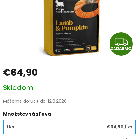
Z
ZADARMO
A
D
€64,90
A
Jednotková
Skladom
cena:
R
Môžeme doručiť do:
12.8.2026
M
Množstevná zľava
O
1 ks
€64,90
/ ks