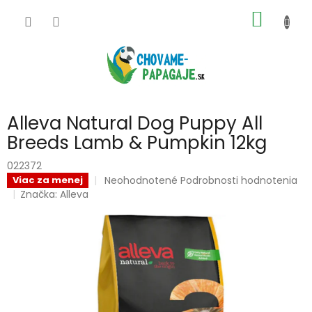
Prejsť
NÁKU
na
obsah
KOŠÍK
Alleva Natural Dog Puppy All
Breeds Lamb & Pumpkin 12kg
022372
Priemerné
Neohodnotené
Podrobnosti hodnotenia
Viac za menej
hodnotenie
Značka:
Alleva
produktu
je
0,0
z
5
hviezdičiek.