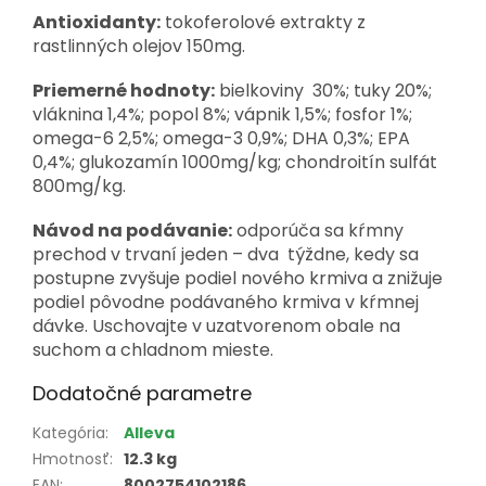
Antioxidanty:
tokoferolové extrakty z
rastlinných olejov 150mg.
Priemerné hodnoty:
bielkoviny 30%; tuky 20%;
vláknina 1,4%; popol 8%; vápnik 1,5%; fosfor 1%;
omega-6 2,5%; omega-3 0,9%; DHA 0,3%; EPA
0,4%; glukozamín 1000mg/kg; chondroitín sulfát
800mg/kg.
Návod na podávanie:
odporúča sa kŕmny
prechod v trvaní jeden – dva týždne, kedy sa
postupne zvyšuje podiel nového krmiva a znižuje
podiel pôvodne podávaného krmiva v kŕmnej
dávke. Uschovajte v uzatvorenom obale na
suchom a chladnom mieste.
Dodatočné parametre
Kategória
:
Alleva
Hmotnosť
:
12.3 kg
EAN
:
8002754102186